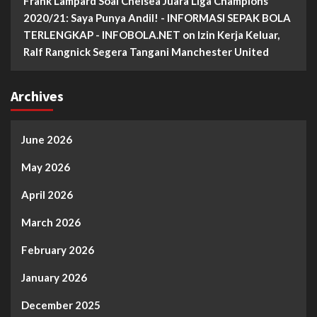
Frank Lampard Soal Chelsea Juara Liga Champions
2020/21: Saya Punya Andil! - INFORMASI SEPAK BOLA
TERLENGKAP - INFOBOLA.NET
on
Izin Kerja Keluar,
Ralf Rangnick Segera Tangani Manchester United
Archives
June 2026
May 2026
April 2026
March 2026
February 2026
January 2026
December 2025