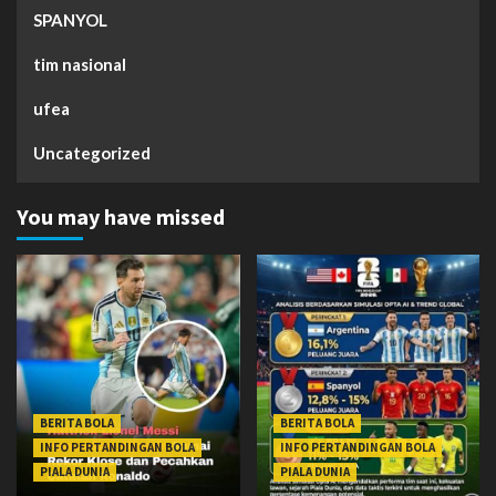
SPANYOL
tim nasional
ufea
Uncategorized
You may have missed
BERITA BOLA
BERITA BOLA
INFO PERTANDINGAN BOLA
INFO PERTANDINGAN BOLA
PIALA DUNIA
PIALA DUNIA