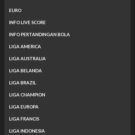
EURO
INFO LIVE SCORE
INFO PERTANDINGAN BOLA
LIGA AMERICA
LIGA AUSTRALIA
LIGA BELANDA
LIGA BRAZIL
LIGA CHAMPION
LIGA EUROPA
LIGA FRANCIS
LIGA INDONESIA