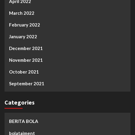
April 2022
March 2022
February 2022
January 2022
December 2021
November 2021
October 2021
September 2021
Categories
BERITA BOLA
bolataiment