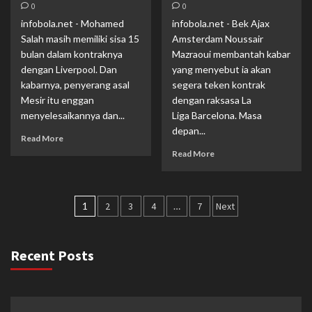
0
0
infobola.net - Mohamed
infobola.net - Bek Ajax
Salah masih memiliki sisa 15
Amsterdam Noussair
bulan dalam kontraknya
Mazraoui membantah kabar
dengan Liverpool. Dan
yang menyebut ia akan
kabarnya, penyerang asal
segera teken kontrak
Mesir itu enggan
dengan raksasa La
menyelesaikannya dan...
Liga Barcelona. Masa
depan...
Read More
Read More
Posts
1
2
3
4
…
7
Next
pagination
Recent Posts