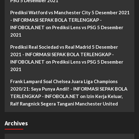
PSG 5 Desember 2021
Prediksi Watford vs Manchester City 5 Desember 2021
- INFORMASI SEPAK BOLA TERLENGKAP -
INFOBOLA.NET
on
Prediksi Lens vs PSG 5 Desember
2021
Prediksi Real Sociedad vs Real Madrid 5 Desember
2021 - INFORMASI SEPAK BOLA TERLENGKAP -
INFOBOLA.NET
on
Prediksi Lens vs PSG 5 Desember
2021
Frank Lampard Soal Chelsea Juara Liga Champions
2020/21: Saya Punya Andil! - INFORMASI SEPAK BOLA
TERLENGKAP - INFOBOLA.NET
on
Izin Kerja Keluar,
Ralf Rangnick Segera Tangani Manchester United
Archives