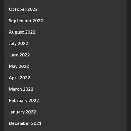
October 2022
September 2022
August 2022
July 2022
June 2022
May 2022
April 2022
March 2022
February 2022
January 2022
December 2021