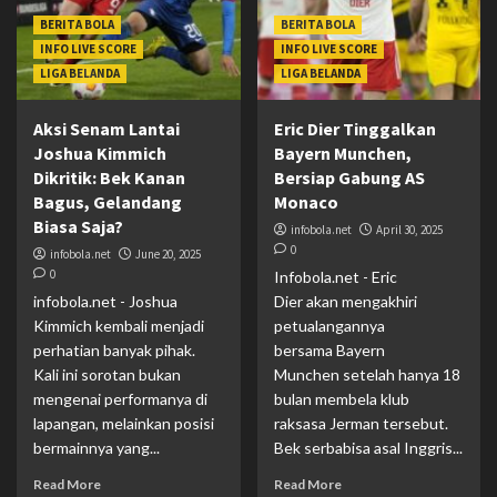
BERITA BOLA
BERITA BOLA
INFO LIVE SCORE
INFO LIVE SCORE
LIGA BELANDA
LIGA BELANDA
Aksi Senam Lantai
Eric Dier Tinggalkan
Joshua Kimmich
Bayern Munchen,
Dikritik: Bek Kanan
Bersiap Gabung AS
Bagus, Gelandang
Monaco
Biasa Saja?
infobola.net
April 30, 2025
0
infobola.net
June 20, 2025
0
Infobola.net - Eric
infobola.net - Joshua
Dier akan mengakhiri
Kimmich kembali menjadi
petualangannya
perhatian banyak pihak.
bersama Bayern
Kali ini sorotan bukan
Munchen setelah hanya 18
mengenai performanya di
bulan membela klub
lapangan, melainkan posisi
raksasa Jerman tersebut.
bermainnya yang...
Bek serbabisa asal Inggris...
Read More
Read More