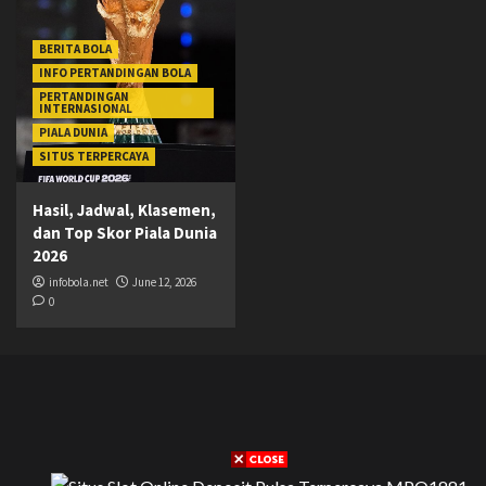
BERITA BOLA
INFO PERTANDINGAN BOLA
PERTANDINGAN
INTERNASIONAL
PIALA DUNIA
SITUS TERPERCAYA
Hasil, Jadwal, Klasemen,
dan Top Skor Piala Dunia
2026
infobola.net
June 12, 2026
0