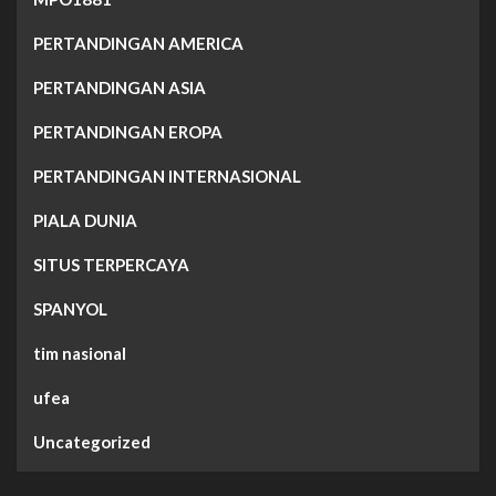
PERTANDINGAN AMERICA
PERTANDINGAN ASIA
PERTANDINGAN EROPA
PERTANDINGAN INTERNASIONAL
PIALA DUNIA
SITUS TERPERCAYA
SPANYOL
tim nasional
ufea
Uncategorized