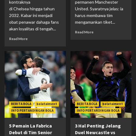
kontraknya
permanen Manchester
di Chelsea hingga tahun
United. Syaratnya jelas: ia
2032. Kabar ini menjadi
harus membawa tim
obat penawar dahaga fans
mengamankan tiket...
akan loyalitas di tengah...
Read More
Read More
BERITA BOLA
bolataiment
BERITA BOLA
bolataiment
INFO PERTANDINGAN BOLA
INFO PERTANDINGAN BOLA
5 Pemain La Fabrica
3 Hal Penting Jelang
Debut di Tim Senior
Duel Newcastle vs