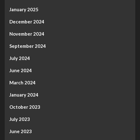
January 2025
December 2024
November 2024
September 2024
July 2024
June 2024
March 2024
January 2024
October 2023
July 2023
June 2023