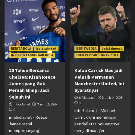
BERITA BOLA
bolataiment
BERITA BOLA
bolataiment
INFO PERTANDINGAN BOLA
INFO PERTANDINGAN BOLA
20 Tahun Bersama
Kalau Carrick Mau jadi
Chelsea: Kisah Reece
Pelatih Permanen
James yang Gak
Manchester United, Ini
Pernah Mimpi Jadi
Syaratnya!
Sejauh Ini
infobola.net
March 14, 2026
0
infobola.net
March 14, 2026
0
infoBola.net - Michael
infoBola.net - Reece
Carrick kini memegang
James resmi
kendali atas peluangnya
memperpanjang
menjadi manajer