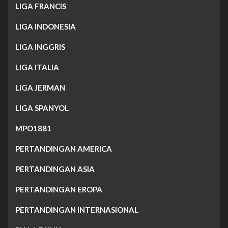
LIGA FRANCIS
LIGA INDONESIA
LIGA INGGRIS
LIGA ITALIA
LIGA JERMAN
LIGA SPANYOL
MPO1881
PERTANDINGAN AMERICA
PERTANDINGAN ASIA
PERTANDINGAN EROPA
PERTANDINGAN INTERNASIONAL