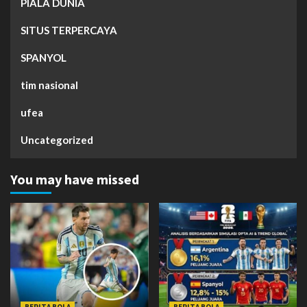
PIALA DUNIA
SITUS TERPERCAYA
SPANYOL
tim nasional
ufea
Uncategorized
You may have missed
BERITA BOLA
BERITA BOLA