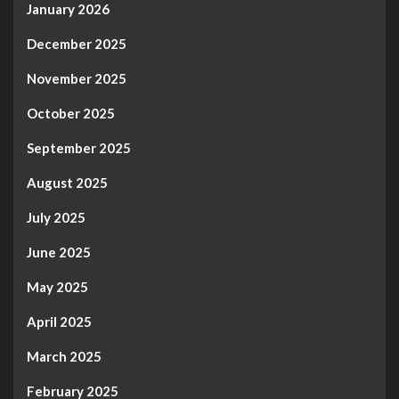
January 2026
December 2025
November 2025
October 2025
September 2025
August 2025
July 2025
June 2025
May 2025
April 2025
March 2025
February 2025