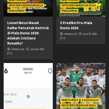
INFO PERTANDINGAN BOLA
INFO PERTANDINGAN BOLA
PIALA DUNIA
PIALA DUNIA
Lionel Messi Masuk
5 Prediksi Pra-Piala
Daftar Pencetak Hattrick
Dunia 2026
di Piala Dunia 2026:
infobola.net
June 19, 2026
Adakah Cristiano
0
Ronaldo?
infobola.net
June 19, 2026
0
BERITA BOLA
bolataiment
INFO PERTANDINGAN BOLA