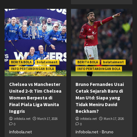
BERITA BOLA
bolataiment
BERITA BOLA
bolataiment
INFO PERTANDINGAN BOLA
INFO PERTANDINGAN BOLA
Chelsea vs Manchester
Bruno Fernandes Usai
United 2-0: Tim Chelsea
Cetak Sejarah Baru di
Women Berpesta di
Man Utd: Siapa yang
Final Piala Liga Wanita
Tidak Meniru David
Inggris
Beckham?
infobola.net
March 17, 2026
infobola.net
March 17, 2026
0
0
infobola.net
infobola.net - Bruno