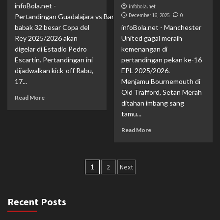
infoBola.net -
infobola.net
December 16, 2025
0
Pertandingan Guadalajara vs Barcelona pada
babak 32 besar Copa del
infoBola.net - Manchester
Rey 2025/2026 akan
United gagal meraih
digelar di Estadio Pedro
kemenangan di
Escartin. Pertandingan ini
pertandingan pekan ke-16
dijadwalkan kick-off Rabu,
EPL 2025/2026.
17...
Menjamu Bournemouth di
Old Trafford, Setan Merah
Read More
ditahan imbang sang
tamu...
Read More
Posts
1
2
Next
pagination
Recent Posts