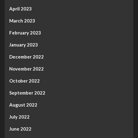
April 2023
March 2023
February 2023
January 2023
December 2022
November 2022
October 2022
September 2022
August 2022
July 2022
June 2022