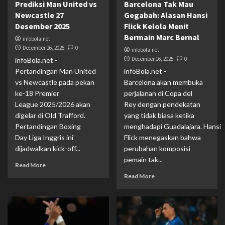
Prediksi Man United vs
Barcelona Tak Mau
Newcastle 27
Gegabah: Alasan Hansi
Desember 2025
Flick Kelola Menit
Bermain Marc Bernal
infobola.net
December 26, 2025
0
infobola.net
December 16, 2025
0
infoBola.net -
Pertandingan Man United
infoBola.net -
vs Newcastle pada pekan
Barcelona akan membuka
ke-18 Premier
perjalanan di Copa del
League 2025/2026 akan
Rey dengan pendekatan
digelar di Old Trafford.
yang tidak biasa ketika
Pertandingan Boxing
menghadapi Guadalajara. Hansi
Day Liga Inggris ini
Flick menegaskan bahwa
dijadwalkan kick-off...
perubahan komposisi
pemain tak...
Read More
Read More