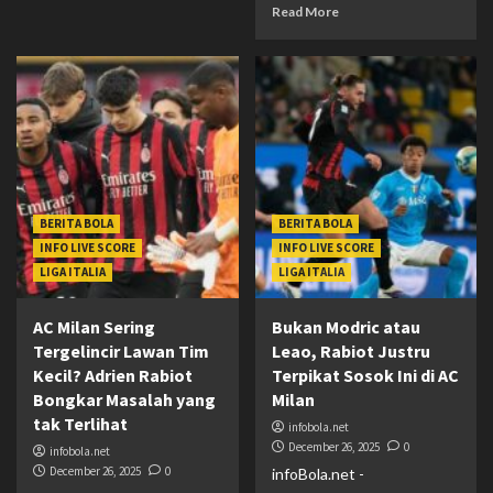
Read More
BERITA BOLA
BERITA BOLA
INFO LIVE SCORE
INFO LIVE SCORE
LIGA ITALIA
LIGA ITALIA
AC Milan Sering
Bukan Modric atau
Tergelincir Lawan Tim
Leao, Rabiot Justru
Kecil? Adrien Rabiot
Terpikat Sosok Ini di AC
Bongkar Masalah yang
Milan
tak Terlihat
infobola.net
December 26, 2025
0
infobola.net
December 26, 2025
0
infoBola.net -