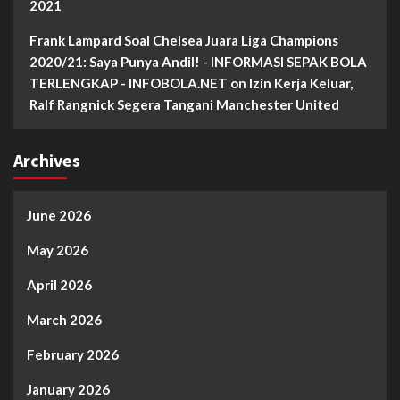
2021
Frank Lampard Soal Chelsea Juara Liga Champions
2020/21: Saya Punya Andil! - INFORMASI SEPAK BOLA
TERLENGKAP - INFOBOLA.NET
on
Izin Kerja Keluar,
Ralf Rangnick Segera Tangani Manchester United
Archives
June 2026
May 2026
April 2026
March 2026
February 2026
January 2026