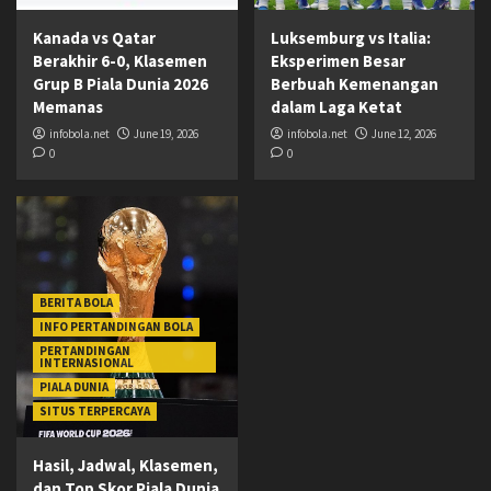
Kanada vs Qatar
Luksemburg vs Italia:
Berakhir 6-0, Klasemen
Eksperimen Besar
Grup B Piala Dunia 2026
Berbuah Kemenangan
Memanas
dalam Laga Ketat
infobola.net
June 19, 2026
infobola.net
June 12, 2026
0
0
BERITA BOLA
INFO PERTANDINGAN BOLA
PERTANDINGAN
INTERNASIONAL
PIALA DUNIA
SITUS TERPERCAYA
Hasil, Jadwal, Klasemen,
dan Top Skor Piala Dunia