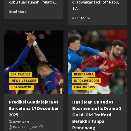
kubu tuan rumah. Pelatih...
dijadwalkan kick-off Rabu,
17...
Read More
Read More
BERITA BOLA
BERITA BOLA
INFO LIVE SCORE
INFO LIVE SCORE
LIGA SPANYOL
LIGA INGGRIS
Prediksi Guadalajara vs
Hasil Man United vs
Barcelona 17 Desember
Bournemouth: Drama 8
2025
Gol di Old Trafford
Berakhir Tanpa
infobola.net
Pemenang
December 16, 2025
0