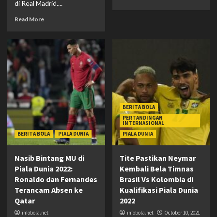
di Real Madrid....
Read More
BERITA BOLA
PERTANDINGAN
INTERNASIONAL
BERITA BOLA
PIALA DUNIA
PIALA DUNIA
Nasib Bintang MU di
Tite Pastikan Neymar
Piala Dunia 2022:
Kembali Bela Timnas
Ronaldo dan Fernandes
Brasil Vs Kolombia di
Terancam Absen ke
Kualifikasi Piala Dunia
Qatar
2022
infobola.net
infobola.net
October 10, 2021