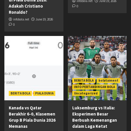
infobola.net
June 19, 2026
Adakah Cristiano
0
Ronaldo?
infobola.net
June 19, 2026
0
BERITA BOLA
bolataiment
INFO PERTANDINGAN BOLA
BERITA BOLA
PIALA DUNIA
Uncategorized
Kanada vs Qatar
Luksemburg vs Italia:
Berakhir 6-0, Klasemen
Eksperimen Besar
Grup B Piala Dunia 2026
Berbuah Kemenangan
Memanas
dalam Laga Ketat