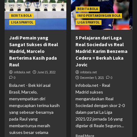
BERITA BOLA
BERITA BOLA
INFO PERTANDINGAN BOLA
LIGA SPANYOL
LIGA SPANYOL
Jadi Pemain yang
5 Pelajaran dari Laga
Sangat Sukses di Real
Real Sociedad vs Real
Madrid, Marcelo
Madrid: Karim Benzema
Berterima Kasih pada
Cedera = Berkah Luka
Raul
Jovic
infobola.net
June 15, 2022
infobola.net
0
December 5, 2021
0
Bola.net - Bek kiri asal
infobola.net - Real
Brasil, Marcelo,
Madrid sukses
menyempatkan diri
mengandaskan Real
mengucapkan terima kasih
Sociedad dengan skor 2-0
yang sebesar-besarnya
dalam partai La Liga
pada Raul yang
2021/22 jornada 16 yang
membantunya meraih
digelar di Reale Seguros...
sukses besar selama
Read More