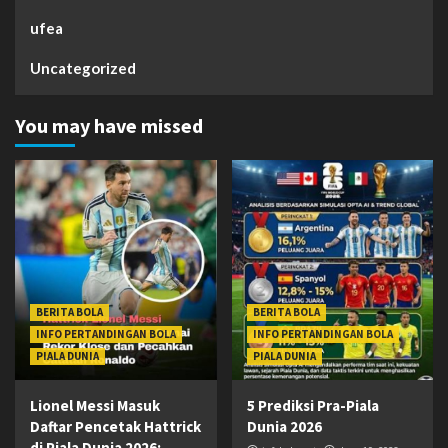
ufea
Uncategorized
You may have missed
BERITA BOLA
BERITA BOLA
INFO PERTANDINGAN BOLA
INFO PERTANDINGAN BOLA
PIALA DUNIA
PIALA DUNIA
Lionel Messi Masuk
5 Prediksi Pra-Piala
Daftar Pencetak Hattrick
Dunia 2026
di Piala Dunia 2026: