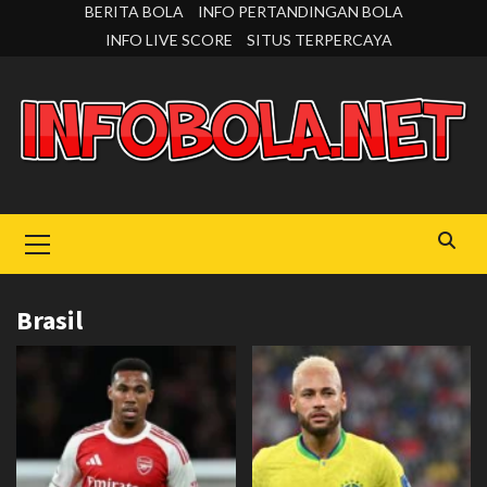
Skip
BERITA BOLA
INFO PERTANDINGAN BOLA
to
INFO LIVE SCORE
SITUS TERPERCAYA
content
Primary
Menu
Brasil