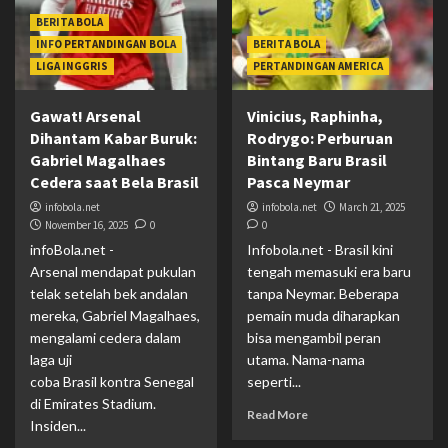
BERITA BOLA
INFO PERTANDINGAN BOLA
BERITA BOLA
LIGA INGGRIS
PERTANDINGAN AMERICA
Gawat! Arsenal
Vinicius, Raphinha,
Dihantam Kabar Buruk:
Rodrygo: Perburuan
Gabriel Magalhaes
Bintang Baru Brasil
Cedera saat Bela Brasil
Pasca Neymar
infobola.net
infobola.net
March 21, 2025
November 16, 2025
0
0
infoBola.net -
Infobola.net - Brasil kini
Arsenal mendapat pukulan
tengah memasuki era baru
telak setelah bek andalan
tanpa Neymar. Beberapa
mereka, Gabriel Magalhaes,
pemain muda diharapkan
mengalami cedera dalam
bisa mengambil peran
laga uji
utama. Nama-nama
coba Brasil kontra Senegal
seperti...
di Emirates Stadium.
Read More
Insiden...