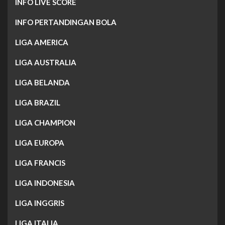
INFO LIVE SCORE
INFO PERTANDINGAN BOLA
LIGA AMERICA
LIGA AUSTRALIA
LIGA BELANDA
LIGA BRAZIL
LIGA CHAMPION
LIGA EUROPA
LIGA FRANCIS
LIGA INDONESIA
LIGA INGGRIS
LIGA ITALIA