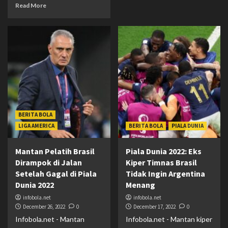
Read More
BERITA BOLA
LIGA AMERICA
BERITA BOLA
PIALA DUNIA
Mantan Pelatih Brasil
Piala Dunia 2022: Eks
Dirampok di Jalan
Kiper Timnas Brasil
Setelah Gagal di Piala
Tidak Ingin Argentina
Dunia 2022
Menang
infobola.net
infobola.net
December 26, 2022
0
December 17, 2022
0
Infobola.net - Mantan
Infobola.net - Mantan kiper