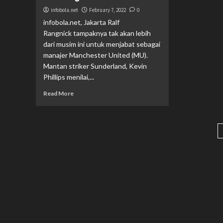
infobola.net
February 7, 2022
0
infobola.net, Jakarta Ralf
Rangnick tampaknya tak akan lebih
dari musim ini untuk menjabat sebagai
manajer Manchester United (MU).
Mantan striker Sunderland, Kevin
Phillips menilai,...
Read More