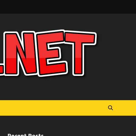
Recent Posts