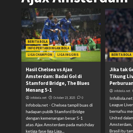
BERITA BOLA
INFO PERTANDINGAN BOLA
LIGA CHAMPION
LIGA INGGRIS
BERITA BOLA
Hasil Chelsea vs Ajax
Jika tak G
Amsterdam: Badai Gol di
Tikung Li
Stamford Bridge, The Blues
Perburua
Menang 5-1
infobola.net
infobola.net
October 23, 2025
0
InfoBola.net
League Liver
infobola.net - Chelsea tampil buas di
bernafsu me
hadapan publik Stamford Bridge
United dala
dengan kemenangan besar 5-1
Amsterdam, 
atas Ajax Amsterdam pada matchday
Brasil itu ta
ketiga fase liga Liga...