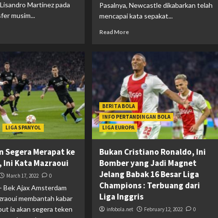
Lisandro Martinez pada
Pasalnya, Newcastle dikabarkan telah
sfer musim...
mencapai kata sepakat...
Read More
BERITA BOLA
INFO PERTANDINGAN BOLA
LIGA SPANYOL
LIGA EUROPA
n Segera Merapat ke
Bukan Cristiano Ronaldo, Ini
, Ini Kata Mazraoui
Bomber yang Jadi Magnet
Jelang Babak 16 Besar Liga
March 17, 2022
0
Champions : Terbuang dari
t - Bek Ajax Amsterdam
Liga Inggris
zraoui membantah kabar
ut ia akan segera teken
infobola.net
February 12, 2022
0