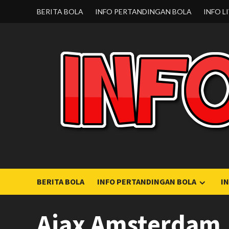
Skip
BERITA BOLA
INFO PERTANDINGAN BOLA
INFO L
to
content
BERITA BOLA
INFO PERTANDINGAN BOLA
IN
Ajax Amsterdam