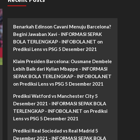
Benarkah Edinson Cavani Menuju Barcelona?
Begini Jawaban Xavi - INFORMASI SEPAK
BOLA TERLENGKAP - INFOBOLA.NET
on
Prediksi Lens vs PSG 5 Desember 2021
Klaim Presiden Barcelona: Ousmane Dembele
Lebih Baik dari Kylian Mbappe - INFORMASI
SEPAK BOLA TERLENGKAP - INFOBOLA.NET
on
Prediksi Lens vs PSG 5 Desember 2021
Prediksi Watford vs Manchester City 5
Desember 2021 - INFORMASI SEPAK BOLA
TERLENGKAP - INFOBOLA.NET
on
Prediksi
Lens vs PSG 5 Desember 2021
Prediksi Real Sociedad vs Real Madrid 5
Desember 2021 - INFORMASI SEPAK BOLA