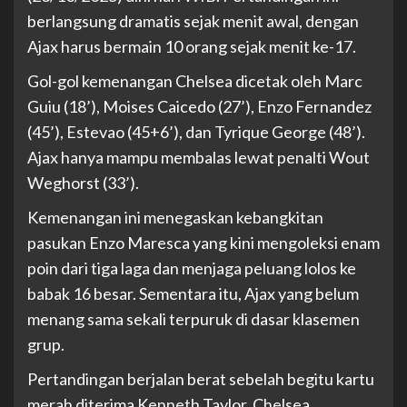
berlangsung dramatis sejak menit awal, dengan
Ajax harus bermain 10 orang sejak menit ke-17.
Gol-gol kemenangan Chelsea dicetak oleh Marc
Guiu (18’), Moises Caicedo (27’), Enzo Fernandez
(45’), Estevao (45+6’), dan Tyrique George (48’).
Ajax hanya mampu membalas lewat penalti Wout
Weghorst (33’).
Kemenangan ini menegaskan kebangkitan
pasukan Enzo Maresca yang kini mengoleksi enam
poin dari tiga laga dan menjaga peluang lolos ke
babak 16 besar. Sementara itu, Ajax yang belum
menang sama sekali terpuruk di dasar klasemen
grup.
Pertandingan berjalan berat sebelah begitu kartu
merah diterima Kenneth Taylor. Chelsea