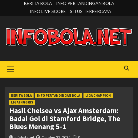
Skip
BERITA BOLA
INFO PERTANDINGAN BOLA
to
INFO LIVE SCORE
SITUS TERPERCAYA
content
Primary
Menu
BERITA BOLA
INFO PERTANDINGAN BOLA
LIGA CHAMPION
LIGA INGGRIS
Hasil Chelsea vs Ajax Amsterdam:
Badai Gol di Stamford Bridge, The
Blues Menang 5-1
infobola.net
October 23, 2025
0