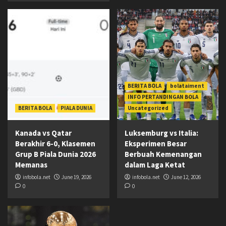
BERITA BOLA
bolataiment
INFO PERTANDINGAN BOLA
BERITA BOLA
PIALA DUNIA
Uncategorized
Kanada vs Qatar
Luksemburg vs Italia:
Berakhir 6-0, Klasemen
Eksperimen Besar
Grup B Piala Dunia 2026
Berbuah Kemenangan
Memanas
dalam Laga Ketat
infobola.net
June 19, 2026
infobola.net
June 12, 2026
0
0