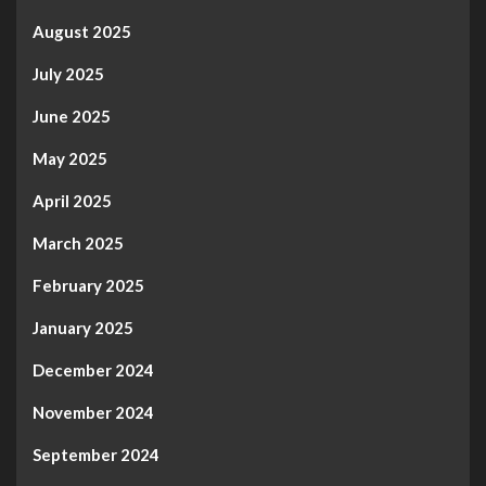
August 2025
July 2025
June 2025
May 2025
April 2025
March 2025
February 2025
January 2025
December 2024
November 2024
September 2024