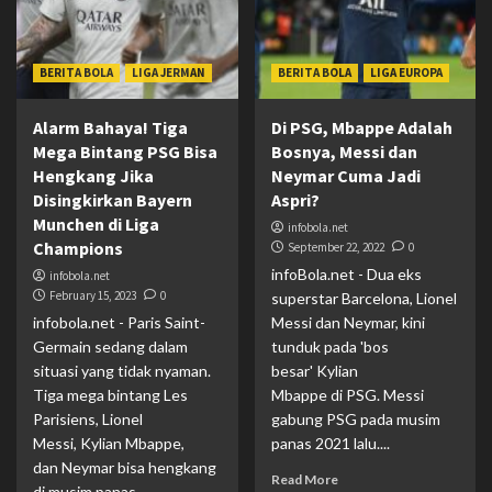
BERITA BOLA
LIGA JERMAN
BERITA BOLA
LIGA EUROPA
Alarm Bahaya! Tiga
Di PSG, Mbappe Adalah
Mega Bintang PSG Bisa
Bosnya, Messi dan
Hengkang Jika
Neymar Cuma Jadi
Disingkirkan Bayern
Aspri?
Munchen di Liga
infobola.net
Champions
September 22, 2022
0
infoBola.net - Dua eks
infobola.net
February 15, 2023
0
superstar Barcelona, Lionel
infobola.net - Paris Saint-
Messi dan Neymar, kini
Germain sedang dalam
tunduk pada 'bos
situasi yang tidak nyaman.
besar' Kylian
Tiga mega bintang Les
Mbappe di PSG. Messi
Parisiens, Lionel
gabung PSG pada musim
Messi, Kylian Mbappe,
panas 2021 lalu....
dan Neymar bisa hengkang
Read More
di musim panas...