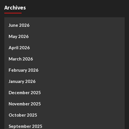
Archives
June 2026
May 2026
April 2026
March 2026
February 2026
January 2026
December 2025
November 2025
October 2025
September 2025