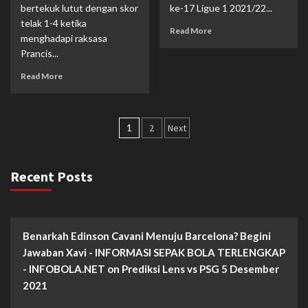
bertekuk lutut dengan skor
ke-17 Ligue 1 2021/22...
telak 1-4 ketika
Read More
menghadapi raksasa
Prancis...
Read More
Posts
1
2
Next
pagination
Recent Posts
Benarkah Edinson Cavani Menuju Barcelona? Begini
Jawaban Xavi - INFORMASI SEPAK BOLA TERLENGKAP
- INFOBOLA.NET
on
Prediksi Lens vs PSG 5 Desember
2021