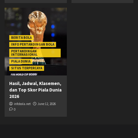
BERITA BOLA
INFO PERTANDINGAN BOLA
PERTANDINGAN
INTERNASIONAL
PIALA DUNIA
SITUS TERPERCAYA
Hasil, Jadwal, Klasemen,
dan Top Skor Piala Dunia
2026
infobola.net
June 12, 2026
0