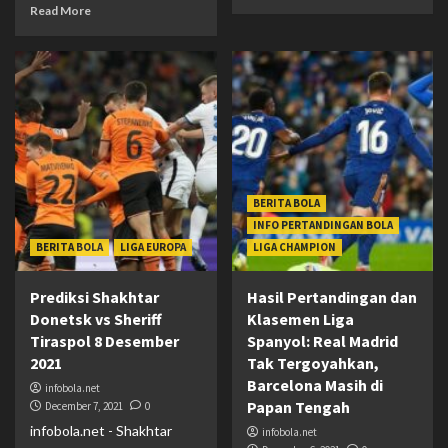
Read More
BERITA BOLA
INFO PERTANDINGAN BOLA
BERITA BOLA
LIGA EUROPA
LIGA CHAMPION
Prediksi Shakhtar
Hasil Pertandingan dan
Donetsk vs Sheriff
Klasemen Liga
Tiraspol 8 Desember
Spanyol: Real Madrid
2021
Tak Tergoyahkan,
Barcelona Masih di
infobola.net
Papan Tengah
December 7, 2021
0
infobola.net - Shakhtar
infobola.net