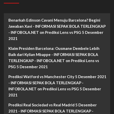
Benarkah Edinson Cavani Menuju Barcelona? Begini
Jawaban Xavi - INFORMASI SEPAK BOLA TERLENGKAP
- INFOBOLA.NET
on
Prediksi Lens vs PSG 5 Desember
2021
Klaim Presiden Barcelona: Ousmane Dembele Lebih
Baik dari Kylian Mbappe - INFORMASI SEPAK BOLA
TERLENGKAP - INFOBOLA.NET
on
Prediksi Lens vs
PSG 5 Desember 2021
Prediksi Watford vs Manchester City 5 Desember 2021
- INFORMASI SEPAK BOLA TERLENGKAP -
INFOBOLA.NET
on
Prediksi Lens vs PSG 5 Desember
2021
Prediksi Real Sociedad vs Real Madrid 5 Desember
2021 - INFORMASI SEPAK BOLA TERLENGKAP -