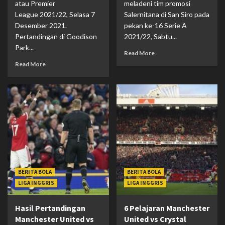
atau Premier
meladeni tim promosi
League 2021/22, Selasa 7
Salernitana di San Siro pada
Desember 2021.
pekan ke-16 Serie A
Pertandingan di Goodison
2021/22, Sabtu...
Park...
Read More
Read More
BERITA BOLA
BERITA BOLA
LIGA INGGRIS
LIGA INGGRIS
Hasil Pertandingan
6 Pelajaran Manchester
Manchester United vs
United vs Crystal