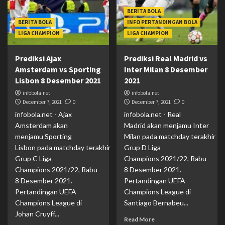
BERITA BOLA
BERITA BOLA
INFO PERTANDINGAN BOLA
LIGA CHAMPION
LIGA CHAMPION
Prediksi Ajax
Prediksi Real Madrid vs
Amsterdam vs Sporting
Inter Milan 8 Desember
Lisbon 8 Desember 2021
2021
infobola.net
infobola.net
December 7, 2021
0
December 7, 2021
0
infobola.net - Ajax
infobola.net - Real
Amsterdam akan
Madrid akan menjamu Inter
menjamu Sporting
Milan pada matchday terakhir
Lisbon pada matchday terakhir
Grup D Liga
Grup C Liga
Champions 2021/22, Rabu
Champions 2021/22, Rabu
8 Desember 2021.
8 Desember 2021.
Pertandingan UEFA
Pertandingan UEFA
Champions League di
Champions League di
Santiago Bernabeu...
Johan Cruyff...
Read More