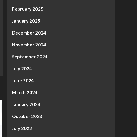
February 2025
January 2025
December 2024
November 2024
September 2024
July 2024
June 2024
March 2024
January 2024
October 2023
July 2023