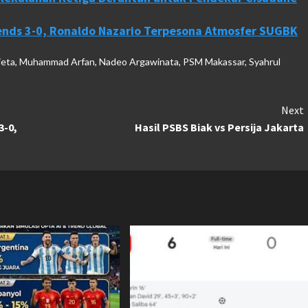
nds 3-0, Ronaldo Nazario Terpesona Atmosfer SUGBK
ieta
,
Muhammad Arfan
,
Nadeo Argawinata
,
PSM Makassar
,
Syahrul
Next
3-0,
Hasil PSBS Biak vs Persija Jakarta