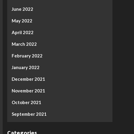
June 2022
May 2022
April 2022
March 2022
February 2022
January 2022
December 2021
November 2021
October 2021
September 2021
Categories