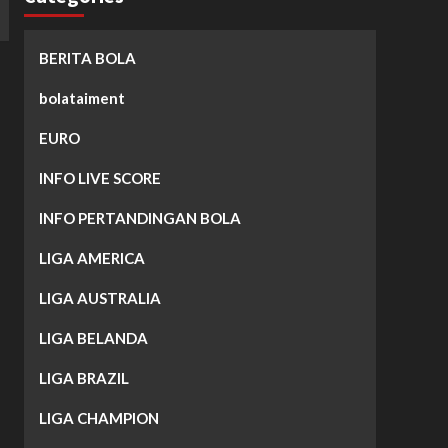
BERITA BOLA
bolataiment
EURO
INFO LIVE SCORE
INFO PERTANDINGAN BOLA
LIGA AMERICA
LIGA AUSTRALIA
LIGA BELANDA
LIGA BRAZIL
LIGA CHAMPION