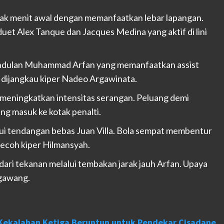
jak menit awal dengan memanfaatkan lebar lapangan.
duet Alex Tanque dan Jacques Medina yang aktif di lini
sundulan Muhammad Arfan yang memanfaatkan assist
 dijangkau kiper Nadeo Argawinata.
i meningkatkan intensitas serangan. Peluang demi
ng masuk ke kotak penalti.
ui tendangan bebas Juan Villa. Bola sempat membentur
ecoh kiper Hilmansyah.
ri tekanan melalui tembakan jarak jauh Arfan. Upaya
 gawang.
an Kekalahan Ketiga Beruntun untuk Pendekar Cisadane