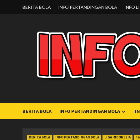
Skip
BERITA BOLA
INFO PERTANDINGAN BOLA
INFO L
to
content
BERITA BOLA
INFO PERTANDINGAN BOLA
IN
BERITA BOLA
INFO PERTANDINGAN BOLA
LIGA INDONESIA
ti