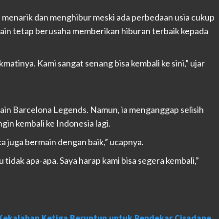
n menarik dan menghibur meski ada perbedaan usia cukup
pemain tetap berusaha memberikan hiburan terbaik kepada
tinya. Kami sangat senang bisa kembali ke sini,” ujar
ain Barcelona Legends. Namun, ia menganggap selisih
ngin kembali ke Indonesia lagi.
ka juga bermain dengan baik,” ucapnya.
u tidak apa-apa. Saya harap kami bisa segera kembali,”
an Kekalahan Ketiga Beruntun untuk Pendekar Cisadane