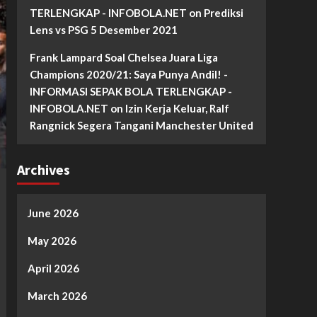
TERLENGKAP - INFOBOLA.NET
on
Prediksi
Lens vs PSG 5 Desember 2021
Frank Lampard Soal Chelsea Juara Liga
Champions 2020/21: Saya Punya Andil! -
INFORMASI SEPAK BOLA TERLENGKAP -
INFOBOLA.NET
on
Izin Kerja Keluar, Ralf
Rangnick Segera Tangani Manchester United
Archives
June 2026
May 2026
April 2026
March 2026