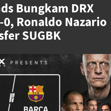
nds Bungkam DRX
-0, Ronaldo Nazario
sfer SUGBK