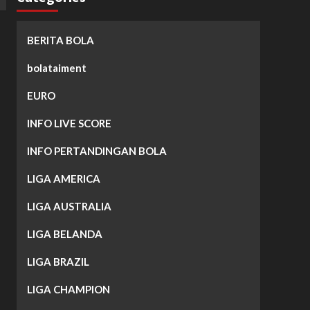
BERITA BOLA
bolataiment
EURO
INFO LIVE SCORE
INFO PERTANDINGAN BOLA
LIGA AMERICA
LIGA AUSTRALIA
LIGA BELANDA
LIGA BRAZIL
LIGA CHAMPION