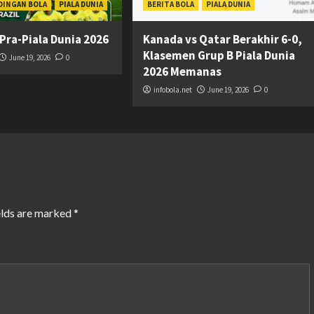
DINGAN BOLA
PIALA DUNIA
BERITA BOLA
PIALA DUNIA
 Pra-Piala Dunia 2026
Kanada vs Qatar Berakhir 6-0,
Klasemen Grup B Piala Dunia
June 19, 2026
0
2026 Memanas
infobola.net
June 19, 2026
0
elds are marked
*