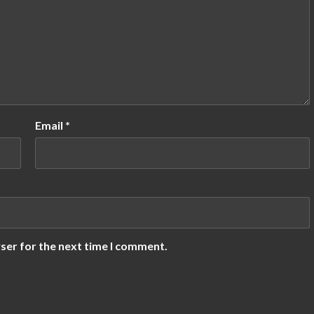
Email
*
ser for the next time I comment.