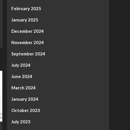
February 2025
January 2025
December 2024
November 2024
September 2024
July 2024
June 2024
March 2024
January 2024
October 2023
July 2023