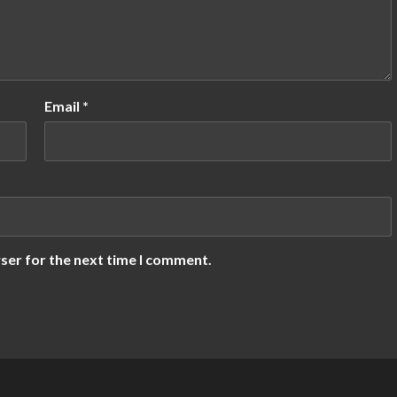
Email
*
ser for the next time I comment.