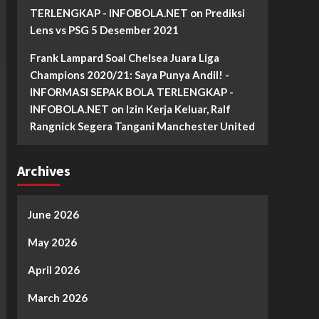
TERLENGKAP - INFOBOLA.NET
on
Prediksi
Lens vs PSG 5 Desember 2021
Frank Lampard Soal Chelsea Juara Liga
Champions 2020/21: Saya Punya Andil! -
INFORMASI SEPAK BOLA TERLENGKAP -
INFOBOLA.NET
on
Izin Kerja Keluar, Ralf
Rangnick Segera Tangani Manchester United
Archives
June 2026
May 2026
April 2026
March 2026