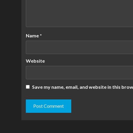
Name
*
Website
Save my name, email, and website in this brow