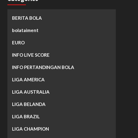
BERITA BOLA
bolataiment
EURO
INFO LIVE SCORE
INFO PERTANDINGAN BOLA
LIGA AMERICA
LIGA AUSTRALIA
LIGA BELANDA
LIGA BRAZIL
LIGA CHAMPION