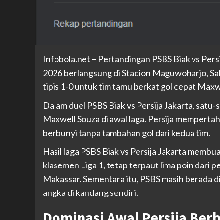
Infobola.net – Pertandingan PSBS Biak vs Pers
2026 berlangsung di Stadion Maguwoharjo, Sab
tipis 1-0 untuk tim tamu berkat gol cepat Maxw
Dalam duel PSBS Biak vs Persija Jakarta, satu-s
Maxwell Souza di awal laga. Persija memperta
berbunyi tanpa tambahan gol dari kedua tim.
Hasil laga PSBS Biak vs Persija Jakarta membu
klasemen Liga 1, tetap terpaut lima poin dari
Makassar. Sementara itu, PSBS masih berada di
angka di kandang sendiri.
Dominasi Awal Persija Ber