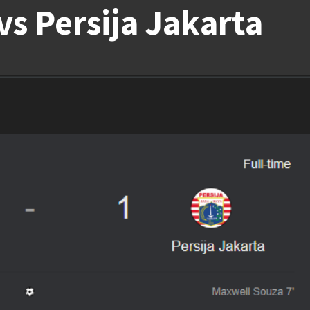
vs Persija Jakarta