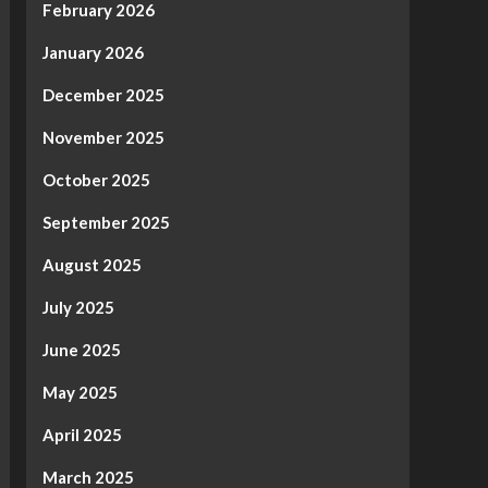
February 2026
January 2026
December 2025
November 2025
October 2025
September 2025
August 2025
July 2025
June 2025
May 2025
April 2025
March 2025