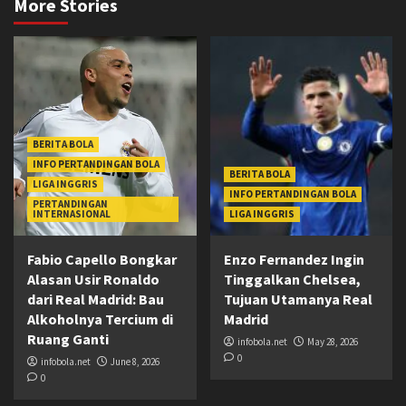
More Stories
BERITA BOLA
INFO PERTANDINGAN BOLA
BERITA BOLA
LIGA INGGRIS
INFO PERTANDINGAN BOLA
PERTANDINGAN
INTERNASIONAL
LIGA INGGRIS
Fabio Capello Bongkar
Enzo Fernandez Ingin
Alasan Usir Ronaldo
Tinggalkan Chelsea,
dari Real Madrid: Bau
Tujuan Utamanya Real
Alkoholnya Tercium di
Madrid
Ruang Ganti
infobola.net
May 28, 2026
0
infobola.net
June 8, 2026
0