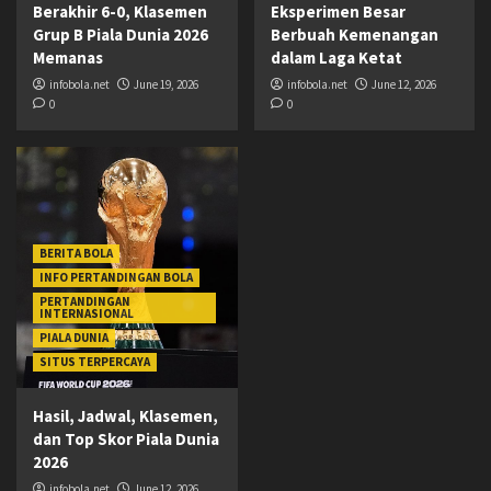
Berakhir 6-0, Klasemen
Eksperimen Besar
Grup B Piala Dunia 2026
Berbuah Kemenangan
Memanas
dalam Laga Ketat
infobola.net
June 19, 2026
infobola.net
June 12, 2026
0
0
BERITA BOLA
INFO PERTANDINGAN BOLA
PERTANDINGAN
INTERNASIONAL
PIALA DUNIA
SITUS TERPERCAYA
Hasil, Jadwal, Klasemen,
dan Top Skor Piala Dunia
2026
infobola.net
June 12, 2026