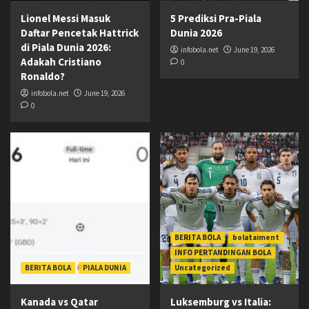
Lionel Messi Masuk
5 Prediksi Pra-Piala
Daftar Pencetak Hattrick
Dunia 2026
di Piala Dunia 2026:
infobola.net
June 19, 2026
Adakah Cristiano
0
Ronaldo?
infobola.net
June 19, 2026
0
BERITA BOLA
bolataiment
INFO PERTANDINGAN BOLA
BERITA BOLA
PIALA DUNIA
Uncategorized
Kanada vs Qatar
Luksemburg vs Italia: