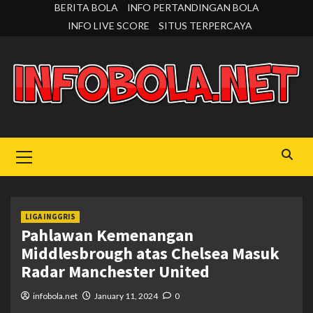
Skip
BERITA BOLA
INFO PERTANDINGAN BOLA
to
INFO LIVE SCORE
SITUS TERPERCAYA
content
Primary
Menu
LIGA INGGRIS
Pahlawan Kemenangan
Middlesbrough atas Chelsea Masuk
Radar Manchester United
infobola.net
January 11, 2024
0