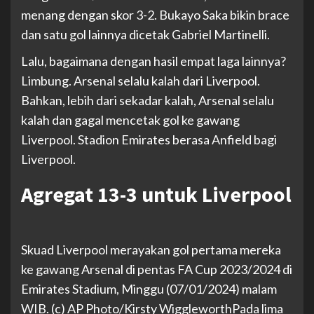
menang dengan skor 3-2. Bukayo Saka bikin brace
dan satu gol lainnya dicetak Gabriel Martinelli.
Lalu, bagaimana dengan hasil empat laga lainnya?
Limbung. Arsenal selalu kalah dari Liverpool.
Bahkan, lebih dari sekadar kalah, Arsenal selalu
kalah dan gagal mencetak gol ke gawang
Liverpool. Stadion Emirates berasa Anfield bagi
Liverpool.
Agregat 13-3 untuk Liverpool
Skuad Liverpool merayakan gol pertama mereka
ke gawang Arsenal di pentas FA Cup 2023/2024 di
Emirates Stadium, Minggu (07/01/2024) malam
WIB. (c) AP Photo/Kirsty Wiggleworth
Pada lima