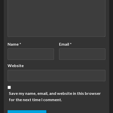
Name
*
Email
*
Website
Save my name, email, and website in this browser
for the next time I comment.