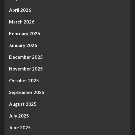
April 2026
March 2026
February 2026
January 2026
December 2025
November 2025
October 2025
September 2025
August 2025
July 2025
June 2025