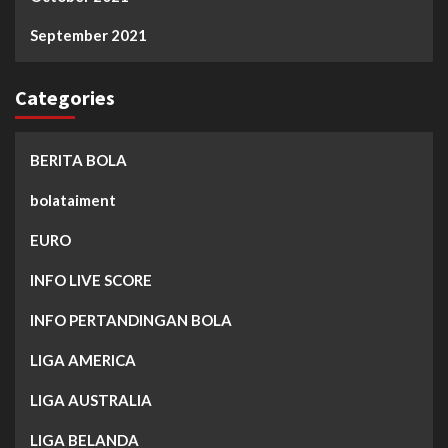
September 2021
Categories
BERITA BOLA
bolataiment
EURO
INFO LIVE SCORE
INFO PERTANDINGAN BOLA
LIGA AMERICA
LIGA AUSTRALIA
LIGA BELANDA