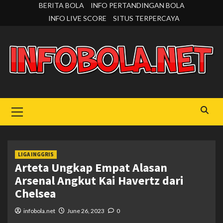
Skip
BERITA BOLA
INFO PERTANDINGAN BOLA
to
INFO LIVE SCORE
SITUS TERPERCAYA
content
Primary
Menu
LIGA INGGRIS
Arteta Ungkap Empat Alasan
Arsenal Angkut Kai Havertz dari
Chelsea
infobola.net
June 26, 2023
0