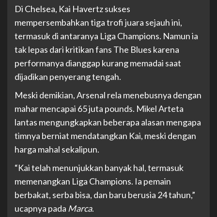
Di Chelsea, Kai Havertz sukses
mempersembahkan tiga trofi juara sejauh ini,
termasuk di antaranya Liga Champions. Namun ia
tak lepas dari kritikan fans The Blues karena
performanya dianggap kurang memadai saat
dijadikan penyerang tengah.
Meski demikian, Arsenal rela menebusnya dengan
mahar mencapai 65 juta pounds. Mikel Arteta
lantas mengungkapkan beberapa alasan mengapa
timnya berniat mendatangkan Kai, meski dengan
harga mahal sekalipun.
“Kai telah menunjukkan banyak hal, termasuk
memenangkan Liga Champions. Ia pemain
berbakat, serba bisa, dan baru berusia 24 tahun,”
ucapnya pada
Marca
.