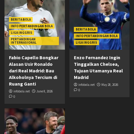
BERITA BOLA
INFO PERTANDINGAN BOLA
BERITA BOLA
LIGA INGGRIS
INFO PERTANDINGAN BOLA
PERTANDINGAN
INTERNASIONAL
LIGA INGGRIS
Fabio Capello Bongkar
Enzo Fernandez Ingin
Alasan Usir Ronaldo
Tinggalkan Chelsea,
dari Real Madrid: Bau
Tujuan Utamanya Real
Alkoholnya Tercium di
Madrid
Ruang Ganti
infobola.net
May 28, 2026
0
infobola.net
June 8, 2026
0