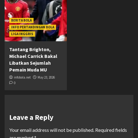
BERITA BOLA
INFO PERTANDINGAN BOLA
LIGA INGGRIS
Tantang Brighton,
Michael Carrick Bakal
Libatkan Sejumlah
Pemain Muda MU
infobola.net
May 23, 2026
0
Leave a Reply
Your email address will not be published.
Required fields
are marked
*