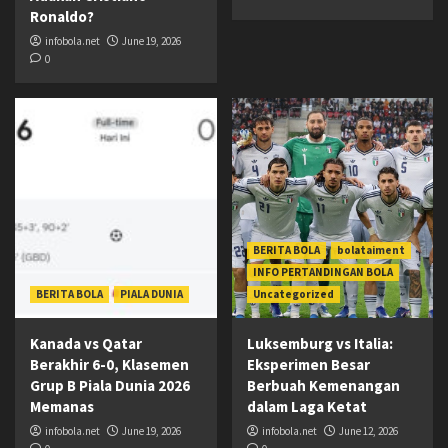
Ronaldo?
infobola.net
June 19, 2026
0
BERITA BOLA
bolataiment
INFO PERTANDINGAN BOLA
BERITA BOLA
PIALA DUNIA
Uncategorized
Kanada vs Qatar
Luksemburg vs Italia:
Berakhir 6-0, Klasemen
Eksperimen Besar
Grup B Piala Dunia 2026
Berbuah Kemenangan
Memanas
dalam Laga Ketat
infobola.net
June 19, 2026
infobola.net
June 12, 2026