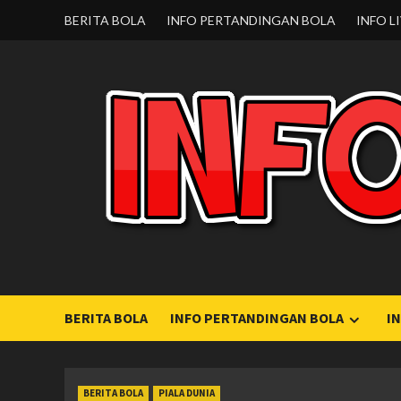
Skip
BERITA BOLA
INFO PERTANDINGAN BOLA
INFO L
to
content
BERITA BOLA
INFO PERTANDINGAN BOLA
IN
BERITA BOLA
PIALA DUNIA