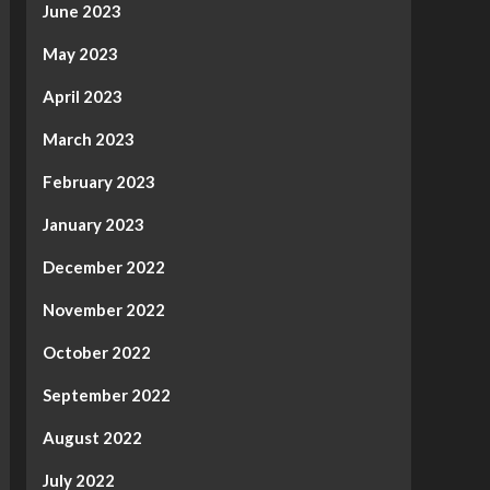
June 2023
May 2023
April 2023
March 2023
February 2023
January 2023
December 2022
November 2022
October 2022
September 2022
August 2022
July 2022