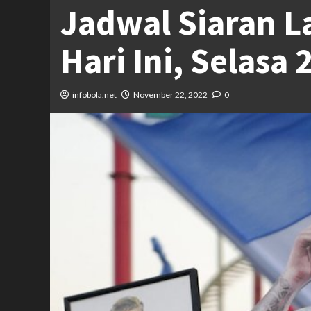
Jadwal Siaran L
Hari Ini, Selas
infobola.net
November 22, 2022
0