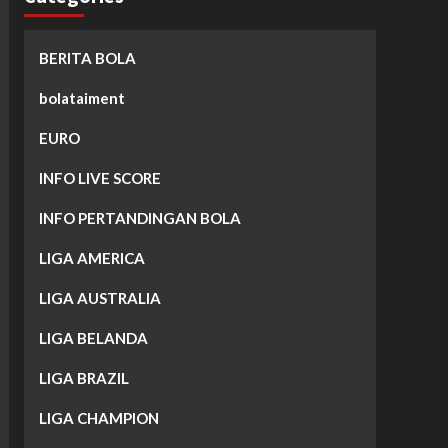
BERITA BOLA
bolataiment
EURO
INFO LIVE SCORE
INFO PERTANDINGAN BOLA
LIGA AMERICA
LIGA AUSTRALIA
LIGA BELANDA
LIGA BRAZIL
LIGA CHAMPION