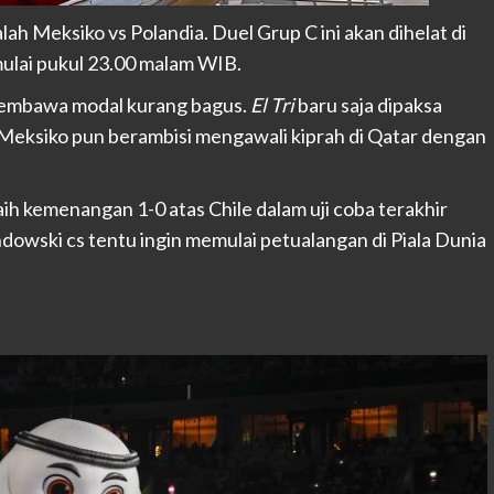
alah Meksiko vs Polandia. Duel Grup C ini akan dihelat di
ulai pukul 23.00 malam WIB.
membawa modal kurang bagus.
El Tri
baru saja dipaksa
 Meksiko pun berambisi mengawali kiprah di Qatar dengan
h kemenangan 1-0 atas Chile dalam uji coba terakhir
owski cs tentu ingin memulai petualangan di Piala Dunia