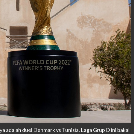
ya adalah duel Denmark vs Tunisia. Laga Grup D ini bakal