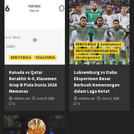
BERITA BOLA
bolataiment
INFO PERTANDINGAN BOLA
BERITA BOLA
PIALA DUNIA
Uncategorized
Kanada vs Qatar
Luksemburg vs Italia:
Berakhir 6-0, Klasemen
Eksperimen Besar
Grup B Piala Dunia 2026
Berbuah Kemenangan
Memanas
dalam Laga Ketat
infobola.net
June 19, 2026
infobola.net
June 12, 2026
0
0