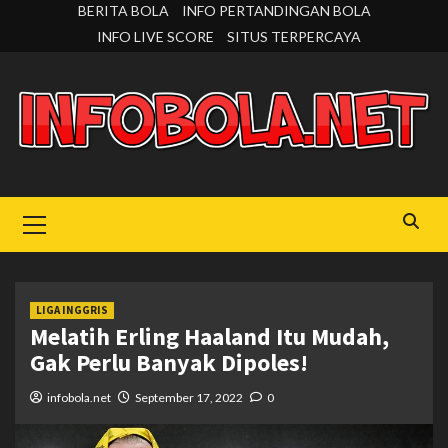
Skip
BERITA BOLA
INFO PERTANDINGAN BOLA
to
INFO LIVE SCORE
SITUS TERPERCAYA
content
Primary
Menu
LIGA INGGRIS
Melatih Erling Haaland Itu Mudah,
Gak Perlu Banyak Dipoles!
infobola.net
September 17, 2022
0