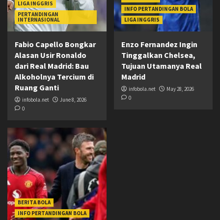
LIGA INGGRIS
INFO PERTANDINGAN BOLA
PERTANDINGAN
INTERNASIONAL
LIGA INGGRIS
Fabio Capello Bongkar
Enzo Fernandez Ingin
Alasan Usir Ronaldo
Tinggalkan Chelsea,
dari Real Madrid: Bau
Tujuan Utamanya Real
Alkoholnya Tercium di
Madrid
Ruang Ganti
infobola.net
May 28, 2026
0
infobola.net
June 8, 2026
0
BERITA BOLA
INFO PERTANDINGAN BOLA