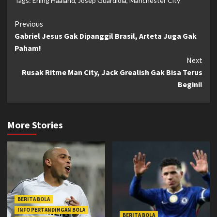
Tags:
Erling Haaland
,
Josep Guardiola
,
Manchester City
Continue
Previous
Gabriel Jesus Gak Dipanggil Brasil, Arteta Juga Gak
Reading
Paham!
Next
Rusak Ritme Man City, Jack Grealish Gak Bisa Terus
Begini!
More Stories
BERITA BOLA
INFO PERTANDINGAN BOLA
BERITA BOLA