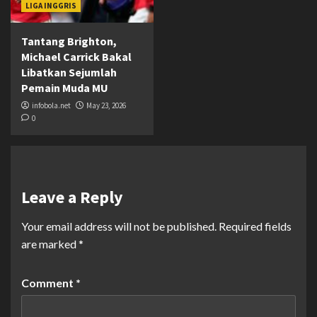
LIGA INGGRIS
Tantang Brighton,
Michael Carrick Bakal
Libatkan Sejumlah
Pemain Muda MU
infobola.net
May 23, 2026
0
Leave a Reply
Your email address will not be published.
Required fields
are marked
*
Comment
*