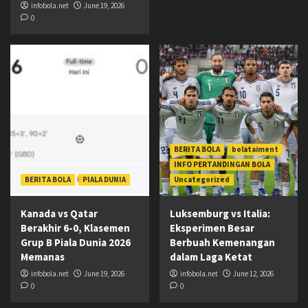
infobola.net
June 19, 2026
0
BERITA BOLA
bolataiment
INFO PERTANDINGAN BOLA
BERITA BOLA
PIALA DUNIA
Uncategorized
Kanada vs Qatar
Luksemburg vs Italia:
Berakhir 6-0, Klasemen
Eksperimen Besar
Grup B Piala Dunia 2026
Berbuah Kemenangan
Memanas
dalam Laga Ketat
infobola.net
June 19, 2026
infobola.net
June 12, 2026
0
0