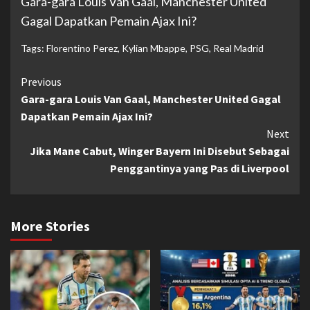
Gara-gara Louis Van Gaal, Manchester United
Gagal Dapatkan Pemain Ajax Ini?
Tags:
Florentino Perez
,
Kylian Mbappe
,
PSG
,
Real Madrid
Continue
Previous
Gara-gara Louis Van Gaal, Manchester United Gagal
Reading
Dapatkan Pemain Ajax Ini?
Next
Jika Mane Cabut, Winger Bayern Ini Disebut Sebagai
Penggantinya yang Pas di Liverpool
More Stories