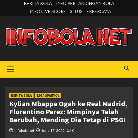
Skip
BERITA BOLA
INFO PERTANDINGAN BOLA
to
INFO LIVE SCORE
SITUS TERPERCAYA
content
Primary
Menu
BERITA BOLA
LIGA SPANYOL
Kylian Mbappe Ogah ke Real Madrid,
Florentino Perez: Mimpinya Telah
Berubah, Mending Dia Tetap di PSG!
infobola.net
June 17, 2022
0