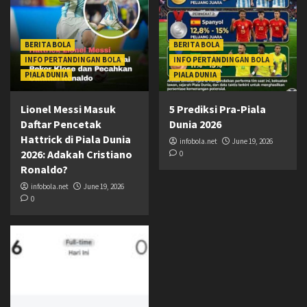
BERITA BOLA
BERITA BOLA
INFO PERTANDINGAN BOLA
INFO PERTANDINGAN BOLA
PIALA DUNIA
PIALA DUNIA
Lionel Messi Masuk
5 Prediksi Pra-Piala
Daftar Pencetak
Dunia 2026
Hattrick di Piala Dunia
infobola.net
June 19, 2026
2026: Adakah Cristiano
0
Ronaldo?
infobola.net
June 19, 2026
0