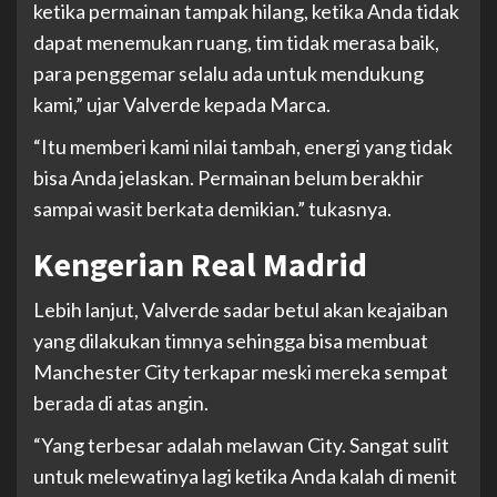
ketika permainan tampak hilang, ketika Anda tidak
dapat menemukan ruang, tim tidak merasa baik,
para penggemar selalu ada untuk mendukung
kami,” ujar Valverde kepada Marca.
“Itu memberi kami nilai tambah, energi yang tidak
bisa Anda jelaskan. Permainan belum berakhir
sampai wasit berkata demikian.” tukasnya.
Kengerian Real Madrid
Lebih lanjut, Valverde sadar betul akan keajaiban
yang dilakukan timnya sehingga bisa membuat
Manchester City terkapar meski mereka sempat
berada di atas angin.
“Yang terbesar adalah melawan City. Sangat sulit
untuk melewatinya lagi ketika Anda kalah di menit