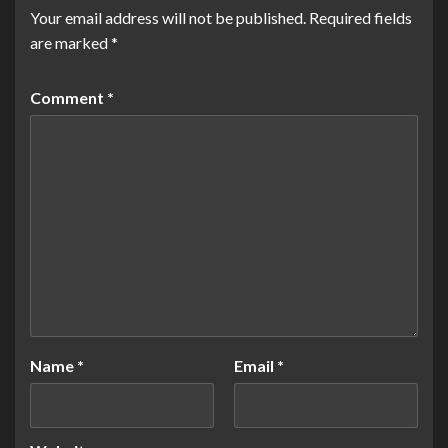
Your email address will not be published.
Required fields
are marked
*
Comment
*
Name
*
Email
*