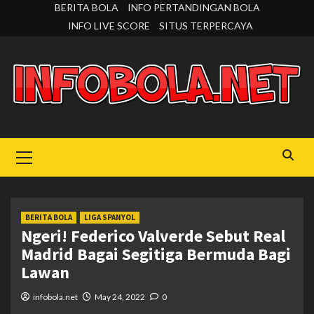
Skip
BERITA BOLA
INFO PERTANDINGAN BOLA
to
INFO LIVE SCORE
SITUS TERPERCAYA
content
Primary
Menu
BERITA BOLA
LIGA SPANYOL
Ngeri! Federico Valverde Sebut Real
Madrid Bagai Segitiga Bermuda Bagi
Lawan
infobola.net
May 24, 2022
0