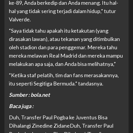
ke-89, Anda berkedip dan Anda menang. Itu hal-
hal yang tidak sering terjadi dalam hidup,” tutur
Valverde.
“Saya tidak tahu apakah itu ketakutan (yang
dirasakan lawan), atau tekanan yang ditimbulkan
oleh stadion dan para penggemar. Mereka tahu
mereka melawan Real Madrid dan mereka mampu
melakukan apa saja, dan Anda bisa melihatnya,”
“Ketika staf pelatih, tim dan fans merasakannya,
itu seperti Segitiga Bermuda.” tandasnya.
Sumber : bola.net
Baca juga :
Duh, Transfer Paul Pogba ke Juventus Bisa
Dihalangi Zinedine ZidaneDuh, Transfer Paul