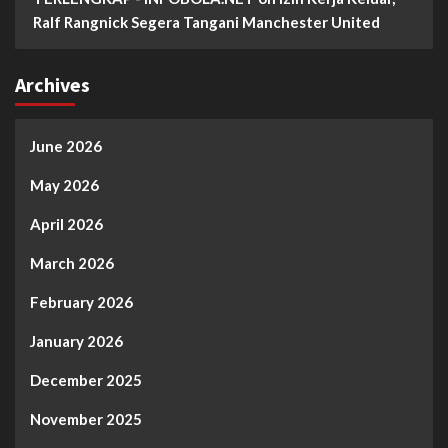
Ralf Rangnick Segera Tangani Manchester United
Archives
June 2026
May 2026
April 2026
March 2026
February 2026
January 2026
December 2025
November 2025