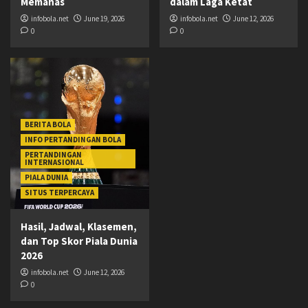
Memanas
dalam Laga Ketat
infobola.net
June 19, 2026
infobola.net
June 12, 2026
0
0
BERITA BOLA
INFO PERTANDINGAN BOLA
PERTANDINGAN
INTERNASIONAL
PIALA DUNIA
SITUS TERPERCAYA
Hasil, Jadwal, Klasemen,
dan Top Skor Piala Dunia
2026
infobola.net
June 12, 2026
0