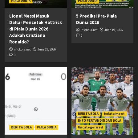
PIALA DUNIA
PIALA DUNIA
Lionel Messi Masuk
5 Prediksi Pra-Piala
Daftar Pencetak Hattrick
Dunia 2026
di Piala Dunia 2026:
infobola.net
June 19, 2026
Adakah Cristiano
0
Ronaldo?
infobola.net
June 19, 2026
0
BERITA BOLA
bolataiment
INFO PERTANDINGAN BOLA
BERITA BOLA
PIALA DUNIA
Uncategorized