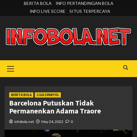
Skip
BERITA BOLA
INFO PERTANDINGAN BOLA
to
INFO LIVE SCORE
SITUS TERPERCAYA
content
Primary
Menu
BERITA BOLA
LIGA SPANYOL
Barcelona Putuskan Tidak
Permanenkan Adama Traore
infobola.net
May 24, 2022
0