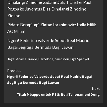
Dihalangi Zinedine ZidaneDuh, Transfer Paul
Pogba ke Juventus Bisa Dihalangi Zinedine
Zidane
Pidato Berapi-api Zlatan Ibrahimovic: Italia Milik
AC Milan!
Ngeri! Federico Valverde Sebut Real Madrid
Bagai Segitiga Bermuda Bagi Lawan
Tags:
Adama Traore
,
Barcelona
,
camp nou
,
Liga Spanyol
Continue
Previous
Ngeri! Federico Valverde Sebut Real Madrid Bagai
Reading
Segitiga Bermuda Bagi Lawan
Next
Titah Mbappe untuk PSG: Beli Tchouameni Dong