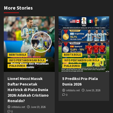
More Stories
BERITA BOLA
BERITA BOLA
INFO PERTANDINGAN BOLA
INFO PERTANDINGAN BOLA
PIALA DUNIA
PIALA DUNIA
Lionel Messi Masuk
5 Prediksi Pra-Piala
Daftar Pencetak
Dunia 2026
Hattrick di Piala Dunia
infobola.net
June 19, 2026
2026: Adakah Cristiano
0
Ronaldo?
infobola.net
June 19, 2026
0