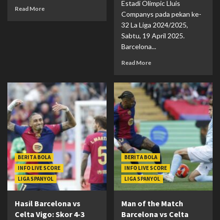
Estadi Olimpic Lluis
Read More
Companys pada pekan ke-
32 La Liga 2024/2025,
Sabtu, 19 April 2025.
Barcelona...
Read More
BERITA BOLA
BERITA BOLA
INFO LIVE SCORE
INFO LIVE SCORE
LIGA SPANYOL
LIGA SPANYOL
Hasil Barcelona vs
Man of the Match
Celta Vigo: Skor 4-3
Barcelona vs Celta