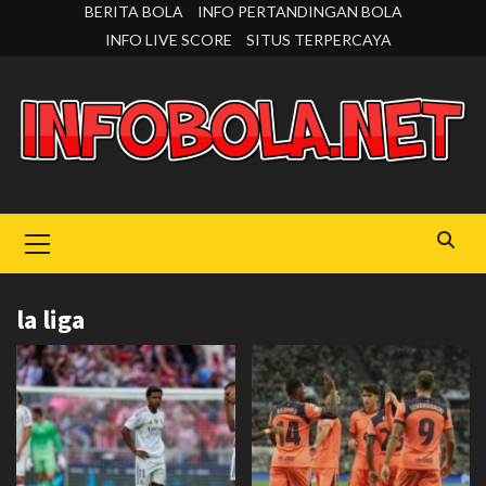
Skip
BERITA BOLA
INFO PERTANDINGAN BOLA
to
INFO LIVE SCORE
SITUS TERPERCAYA
content
Primary
Menu
la liga