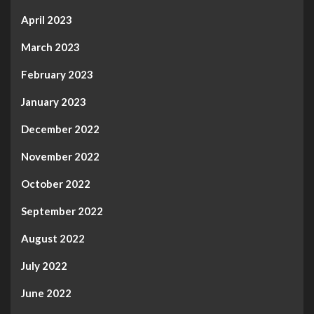
April 2023
March 2023
February 2023
January 2023
December 2022
November 2022
October 2022
September 2022
August 2022
July 2022
June 2022