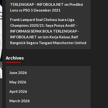
TERLENGKAP - INFOBOLA.NET
on
Prediksi
Lens vs PSG 5 Desember 2021
Frank Lampard Soal Chelsea Juara Liga
Champions 2020/21: Saya Punya Andil! -
INFORMASI SEPAK BOLA TERLENGKAP -
INFOBOLA.NET
on
Izin Kerja Keluar, Ralf
Rangnick Segera Tangani Manchester United
Archives
June 2026
May 2026
April 2026
March 2026