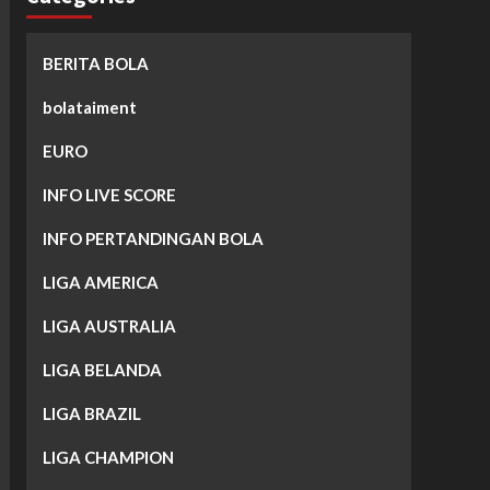
BERITA BOLA
bolataiment
EURO
INFO LIVE SCORE
INFO PERTANDINGAN BOLA
LIGA AMERICA
LIGA AUSTRALIA
LIGA BELANDA
LIGA BRAZIL
LIGA CHAMPION