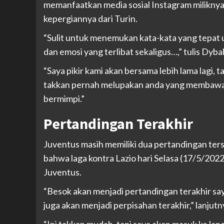
memanfaatkan media sosial Instagram milikny
kepergiannya dari Turin.
“Sulit untuk menemukan kata-kata yang tepat 
dan emosi yang terlibat sekaligus…,” tulis Dyb
“Saya pikir kami akan bersama lebih lama lagi, 
takkan pernah melupakan anda yang membawa sa
bermimpi.”
Pertandingan Terakhir
Juventus masih memiliki dua pertandingan ter
bahwa laga kontra Lazio hari Selasa (17/5/202
Juventus.
“Besok akan menjadi pertandingan terakhir saya
juga akan menjadi perpisahan terakhir,” lanjutn
“Ini takkan mudah, tapi saya akan masuk ke l