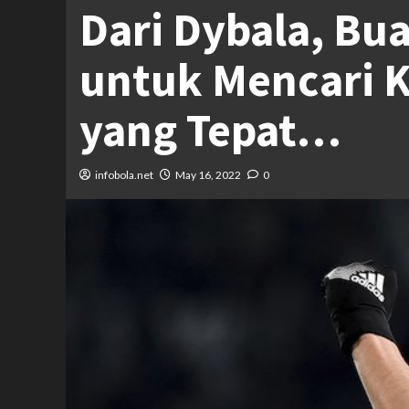
Dari Dybala, Bua
untuk Mencari K
yang Tepat…
infobola.net
May 16, 2022
0