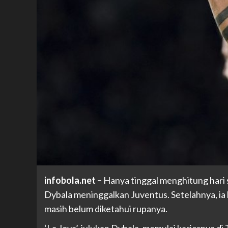
infobola.net
–
Hanya tinggal menghitung hari
Dybala meninggalkan Juventus. Setelahnya, ia
masih belum diketahui rupanya.
‘La Joya’, julukan Dybala, memulai kariernya di