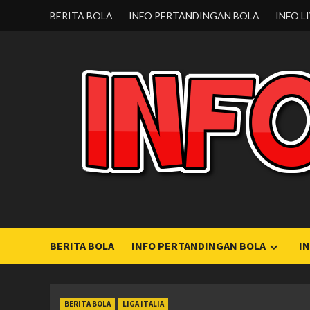
Skip
BERITA BOLA
INFO PERTANDINGAN BOLA
INFO L
to
content
BERITA BOLA
INFO PERTANDINGAN BOLA
IN
BERITA BOLA
LIGA ITALIA