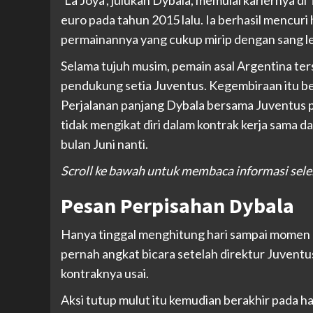
euro pada tahun 2015 lalu. Ia berhasil mencuri
permainannya yang cukup mirip dengan sang le
Selama tujuh musim, pemain asal Argentina te
pendukung setia Juventus. Kegembiraan itu beru
Perjalanan panjang Dybala bersama Juventus pu
tidak mengikat diri dalam kontrak kerja sama d
bulan Juni nanti.
Scroll ke bawah untuk membaca informasi sel
Pesan Perpisahan Dybala
Hanya tinggal menghitung hari sampai momen ke
pernah angkat bicara setelah direktur Juvent
kontraknya usai.
Aksi tutup mulut itu kemudian berakhir pada 