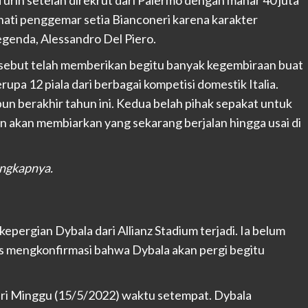
 hati penggemar setia Bianconeri karena karakter
genda, Alessandro Del Piero.
rsebut telah memberikan begitu banyak kegembiraan buat
pa 12 piala dari berbagai kompetisi domestik Italia.
n berakhir tahun ini. Kedua belah pihak sepakat untuk
an akan membiarkan yang sekarang berjalan hingga usai di
engkapnya.
pergian Dybala dari Allianz Stadium terjadi. Ia belum
us mengkonfirmasi bahwa Dybala akan pergi begitu
hari Minggu (15/5/2022) waktu setempat. Dybala