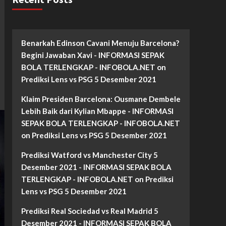
Benarkah Edinson Cavani Menuju Barcelona?
Begini Jawaban Xavi - INFORMASI SEPAK
BOLA TERLENGKAP - INFOBOLA.NET
on
Prediksi Lens vs PSG 5 Desember 2021
Klaim Presiden Barcelona: Ousmane Dembele
Lebih Baik dari Kylian Mbappe - INFORMASI
SEPAK BOLA TERLENGKAP - INFOBOLA.NET
on
Prediksi Lens vs PSG 5 Desember 2021
Prediksi Watford vs Manchester City 5
Desember 2021 - INFORMASI SEPAK BOLA
TERLENGKAP - INFOBOLA.NET
on
Prediksi
Lens vs PSG 5 Desember 2021
Prediksi Real Sociedad vs Real Madrid 5
Desember 2021 - INFORMASI SEPAK BOLA