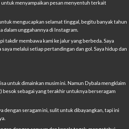
a untuk menyampaikan pesan menyentuh terkait
untuk mengucapkan selamat tinggal, begitu banyak tahun
ala dalam unggahannya di Instagram.
tapi takdir membawa kami ke jalur yang berbeda. Saya
ya melalui setiap pertandingan dan gol. Saya hidup dan
sisa untuk dimainkan musim ini. Namun Dybala mengklaim
2) besok sebagai yang terakhir untuknya berseragam
 dengan seragam ini, sulit untuk dibayangkan, tapi ini
ya.
apangan dengan senyum dan kepala tegak, mengetahui