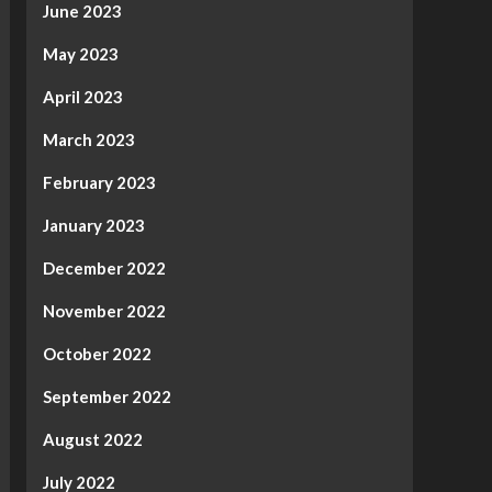
June 2023
May 2023
April 2023
March 2023
February 2023
January 2023
December 2022
November 2022
October 2022
September 2022
August 2022
July 2022