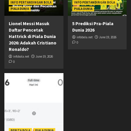
INFO PERTANDINGAN BOLA
INFO PERTANDINGAN BOLA
PIALA DUNIA
PIALA DUNIA
Lionel Messi Masuk
5 Prediksi Pra-Piala
Daftar Pencetak
Dunia 2026
Hattrick di Piala Dunia
infobola.net
June 19, 2026
2026: Adakah Cristiano
0
Ronaldo?
infobola.net
June 19, 2026
0
BERITA BOLA
PIALA DUNIA