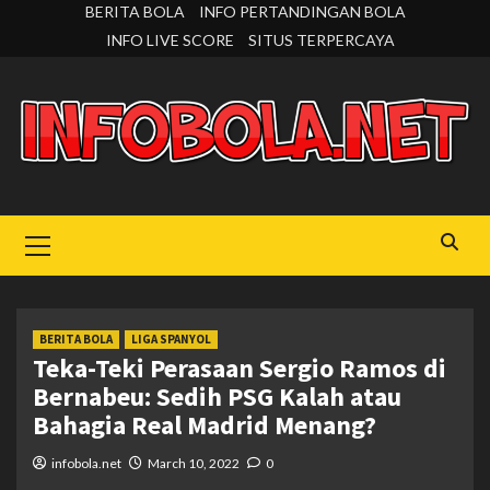
Skip
BERITA BOLA
INFO PERTANDINGAN BOLA
to
INFO LIVE SCORE
SITUS TERPERCAYA
content
Primary
Menu
BERITA BOLA
LIGA SPANYOL
Teka-Teki Perasaan Sergio Ramos di
Bernabeu: Sedih PSG Kalah atau
Bahagia Real Madrid Menang?
infobola.net
March 10, 2022
0