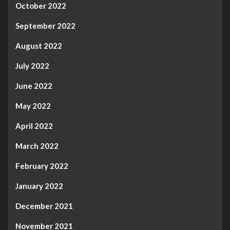
October 2022
September 2022
August 2022
July 2022
June 2022
May 2022
April 2022
March 2022
February 2022
January 2022
December 2021
November 2021