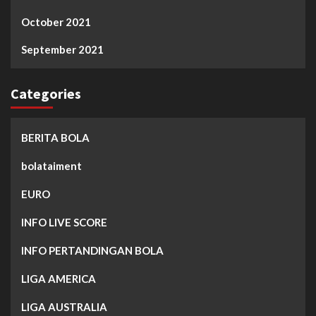
October 2021
September 2021
Categories
BERITA BOLA
bolataiment
EURO
INFO LIVE SCORE
INFO PERTANDINGAN BOLA
LIGA AMERICA
LIGA AUSTRALIA