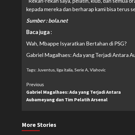
“Rekan-rekan saya, pelatih, klub, dan semua or
kepada mereka dan berharap kami bisa terus sep
Sumber : bola.net
Baca juga :
Wah, Mbappe Isyaratkan Bertahan di PSG?
Gabriel Magalhaes: Ada yang Terjadi Antara 
Tags:
Juventus
,
liga italia
,
Serie A
,
Vlahovic
Continue
Previous
Gabriel Magalhaes: Ada yang Terjadi Antara
Reading
Aubameyang dan Tim Pelatih Arsenal
More Stories