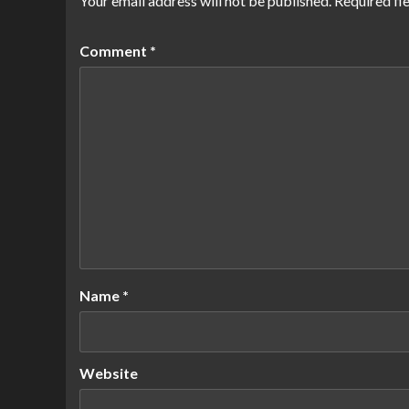
Your email address will not be published.
Required fi
Comment
*
Name
*
Website