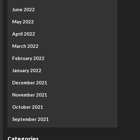
June 2022
May 2022
April 2022
March 2022
February 2022
January 2022
December 2021
November 2021
October 2021
September 2021
Categories