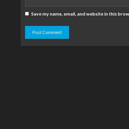
Save my name, email, and website in this brow