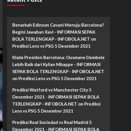
Benarkah Edinson Cavani Menuju Barcelona?
Begini Jawaban Xavi - INFORMASI SEPAK
BOLA TERLENGKAP - INFOBOLA.NET
on
Prediksi Lens vs PSG 5 Desember 2021
Klaim Presiden Barcelona: Ousmane Dembele
Lebih Baik dari Kylian Mbappe - INFORMASI
SEPAK BOLA TERLENGKAP - INFOBOLA.NET
on
Prediksi Lens vs PSG 5 Desember 2021
Prediksi Watford vs Manchester City 5
Desember 2021 - INFORMASI SEPAK BOLA
TERLENGKAP - INFOBOLA.NET
on
Prediksi
Lens vs PSG 5 Desember 2021
Prediksi Real Sociedad vs Real Madrid 5
Desember 2021 - INFORMASI SEPAK BOLA