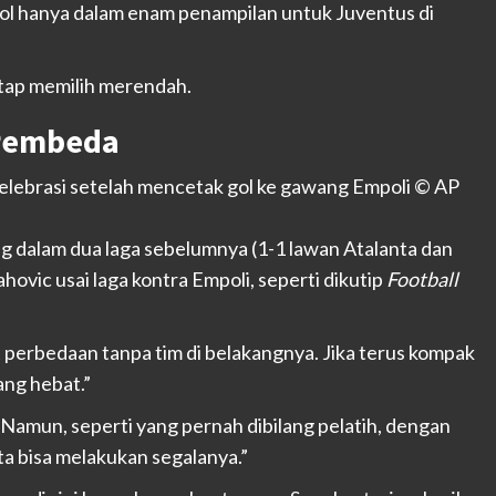
ol hanya dalam enam penampilan untuk Juventus di
tetap memilih merendah.
 Pembeda
elebrasi setelah mencetak gol ke gawang Empoli © AP
ang dalam dua laga sebelumnya (1-1 lawan Atalanta dan
hovic usai laga kontra Empoli, seperti dikutip
Football
 perbedaan tanpa tim di belakangnya. Jika terus kompak
ang hebat.”
 Namun, seperti yang pernah dibilang pelatih, dengan
ita bisa melakukan segalanya.”