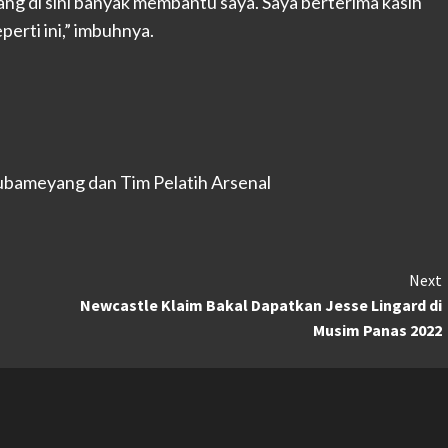
ang di sini banyak membantu saya. Saya berterima kasih
erti ini,” imbuhnya.
Aubameyang dan Tim Pelatih Arsenal
Next
Newcastle Klaim Bakal Dapatkan Jesse Lingard di
Musim Panas 2022