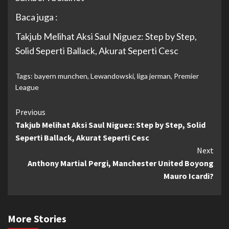
Baca juga :
Takjub Melihat Aksi Saul Niguez: Step by Step,
Solid Seperti Ballack, Akurat Seperti Cesc
Tags:
bayern munchen
,
Lewandowski
,
liga jerman
,
Premier
League
Continue
Previous
Takjub Melihat Aksi Saul Niguez: Step by Step, Solid
Reading
Seperti Ballack, Akurat Seperti Cesc
Next
Anthony Martial Pergi, Manchester United Boyong
Mauro Icardi?
More Stories