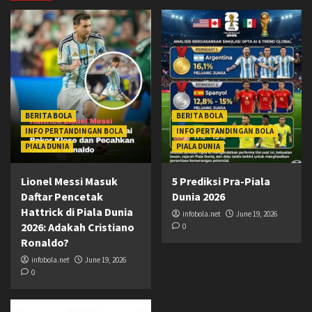
BERITA BOLA
BERITA BOLA
INFO PERTANDINGAN BOLA
INFO PERTANDINGAN BOLA
PIALA DUNIA
PIALA DUNIA
Lionel Messi Masuk
5 Prediksi Pra-Piala
Daftar Pencetak
Dunia 2026
Hattrick di Piala Dunia
infobola.net
June 19, 2026
2026: Adakah Cristiano
0
Ronaldo?
infobola.net
June 19, 2026
0