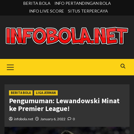
Skip
BERITA BOLA
INFO PERTANDINGAN BOLA
to
INFO LIVE SCORE
SITUS TERPERCAYA
content
Primary
Menu
BERITA BOLA
LIGA JERMAN
Pengumuman: Lewandowski Minat
ke Premier League!
infobola.net
January 6, 2022
0