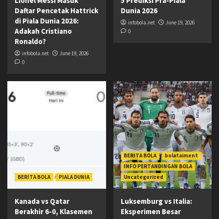
Lionel Messi Masuk
5 Prediksi Pra-Piala
Daftar Pencetak Hattrick
Dunia 2026
di Piala Dunia 2026:
infobola.net
June 19, 2026
Adakah Cristiano
0
Ronaldo?
infobola.net
June 19, 2026
0
BERITA BOLA
bolataiment
INFO PERTANDINGAN BOLA
BERITA BOLA
PIALA DUNIA
Uncategorized
Kanada vs Qatar
Luksemburg vs Italia:
Berakhir 6-0, Klasemen
Eksperimen Besar