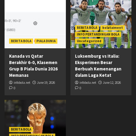
BERITA BOLA
bolataiment
INFO PERTANDINGAN BOLA
BERITA BOLA
PIALA DUNIA
Uncategorized
Kanada vs Qatar
Luksemburg vs Italia:
Berakhir 6-0, Klasemen
Eksperimen Besar
Grup B Piala Dunia 2026
Berbuah Kemenangan
Memanas
dalam Laga Ketat
infobola.net
June 19, 2026
infobola.net
June 12, 2026
0
0
BERITA BOLA