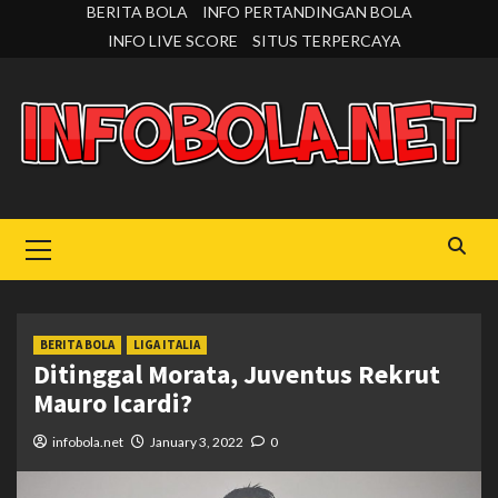
Skip
BERITA BOLA
INFO PERTANDINGAN BOLA
to
INFO LIVE SCORE
SITUS TERPERCAYA
content
Primary
Menu
BERITA BOLA
LIGA ITALIA
Ditinggal Morata, Juventus Rekrut
Mauro Icardi?
infobola.net
January 3, 2022
0