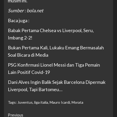
musim ini.
Sumber : bola.net
Baca juga :
Babak Pertama Chelsea vs Liverpool, Seru,
Imbang 2-2!
Bukan Pertama Kali, Lukaku Emang Bermasalah
Soal Bicara di Media
PSG Konfirmasi Lionel Messi dan Tiga Pemain
Lain Positif Covid-19
Dani Alves Ingin Balik Sejak Barcelona Dipermak
Liverpool, Tapi Bartomeu…
Tags:
Juventus
,
liga italia
,
Mauro Icardi
,
Morata
Continue
Previous