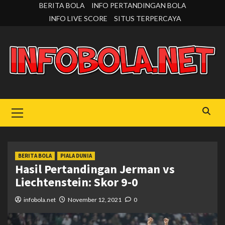
Skip
BERITA BOLA
INFO PERTANDINGAN BOLA
to
INFO LIVE SCORE
SITUS TERPERCAYA
content
Primary
Menu
BERITA BOLA
PIALA DUNIA
Hasil Pertandingan Jerman vs
Liechtenstein: Skor 9-0
infobola.net
November 12, 2021
0