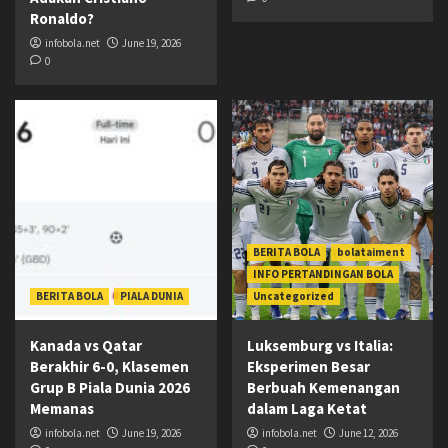
Ronaldo?
infobola.net
June 19, 2026
0
BERITA BOLA
bolataiment
INFO PERTANDINGAN BOLA
BERITA BOLA
PIALA DUNIA
Uncategorized
Kanada vs Qatar
Luksemburg vs Italia:
Berakhir 6-0, Klasemen
Eksperimen Besar
Grup B Piala Dunia 2026
Berbuah Kemenangan
Memanas
dalam Laga Ketat
infobola.net
June 19, 2026
infobola.net
June 12, 2026