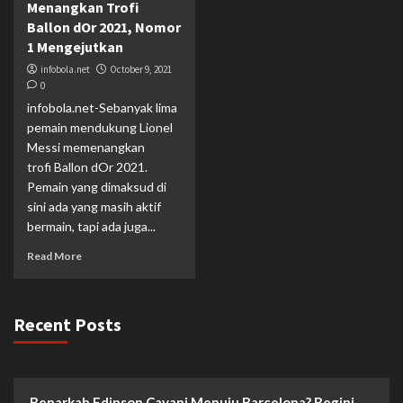
Menangkan Trofi
Ballon dOr 2021, Nomor
1 Mengejutkan
infobola.net
October 9, 2021
0
infobola.net-Sebanyak lima
pemain mendukung Lionel
Messi memenangkan
trofi Ballon dOr 2021.
Pemain yang dimaksud di
sini ada yang masih aktif
bermain, tapi ada juga...
Read More
Recent Posts
Benarkah Edinson Cavani Menuju Barcelona? Begini