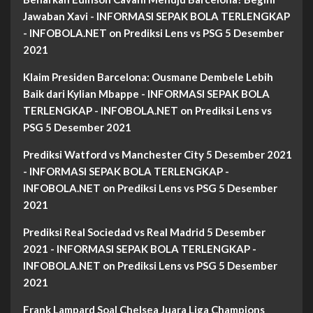
Jawaban Xavi - INFORMASI SEPAK BOLA TERLENGKAP
- INFOBOLA.NET
on
Prediksi Lens vs PSG 5 Desember
2021
Klaim Presiden Barcelona: Ousmane Dembele Lebih
Baik dari Kylian Mbappe - INFORMASI SEPAK BOLA
TERLENGKAP - INFOBOLA.NET
on
Prediksi Lens vs
PSG 5 Desember 2021
Prediksi Watford vs Manchester City 5 Desember 2021
- INFORMASI SEPAK BOLA TERLENGKAP -
INFOBOLA.NET
on
Prediksi Lens vs PSG 5 Desember
2021
Prediksi Real Sociedad vs Real Madrid 5 Desember
2021 - INFORMASI SEPAK BOLA TERLENGKAP -
INFOBOLA.NET
on
Prediksi Lens vs PSG 5 Desember
2021
Frank Lampard Soal Chelsea Juara Liga Champions