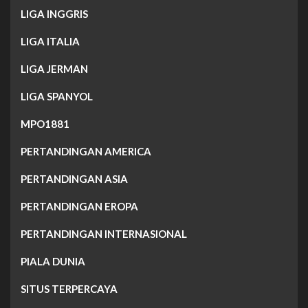
LIGA INGGRIS
LIGA ITALIA
LIGA JERMAN
LIGA SPANYOL
MPO1881
PERTANDINGAN AMERICA
PERTANDINGAN ASIA
PERTANDINGAN EROPA
PERTANDINGAN INTERNASIONAL
PIALA DUNIA
SITUS TERPERCAYA