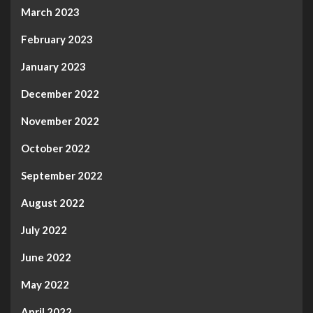
March 2023
February 2023
January 2023
December 2022
November 2022
October 2022
September 2022
August 2022
July 2022
June 2022
May 2022
April 2022