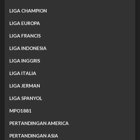
LIGA CHAMPION
LIGA EUROPA
LIGA FRANCIS
LIGA INDONESIA
LIGA INGGRIS
LIGA ITALIA
LIGA JERMAN
LIGA SPANYOL
MPO1881
PERTANDINGAN AMERICA
PERTANDINGAN ASIA