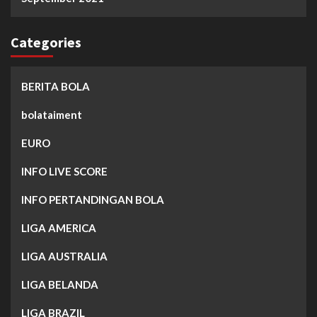
Categories
BERITA BOLA
bolataiment
EURO
INFO LIVE SCORE
INFO PERTANDINGAN BOLA
LIGA AMERICA
LIGA AUSTRALIA
LIGA BELANDA
LIGA BRAZIL