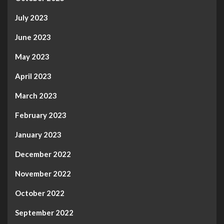
July 2023
June 2023
May 2023
April 2023
March 2023
February 2023
January 2023
December 2022
November 2022
October 2022
September 2022