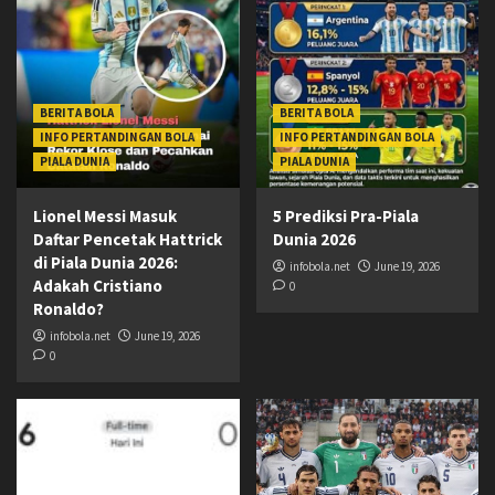
BERITA BOLA
BERITA BOLA
INFO PERTANDINGAN BOLA
INFO PERTANDINGAN BOLA
PIALA DUNIA
PIALA DUNIA
Lionel Messi Masuk
5 Prediksi Pra-Piala
Daftar Pencetak Hattrick
Dunia 2026
di Piala Dunia 2026:
infobola.net
June 19, 2026
Adakah Cristiano
0
Ronaldo?
infobola.net
June 19, 2026
0