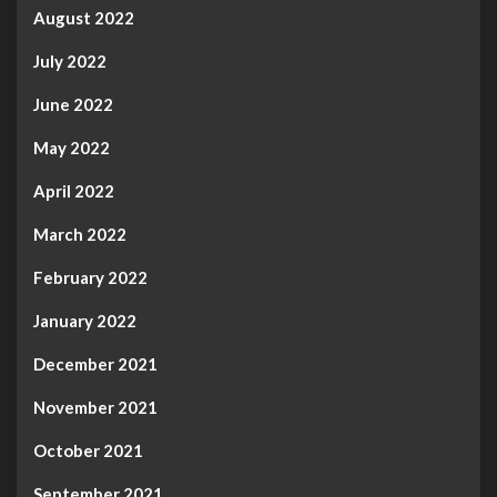
August 2022
July 2022
June 2022
May 2022
April 2022
March 2022
February 2022
January 2022
December 2021
November 2021
October 2021
September 2021