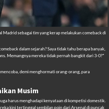
l Madrid sebagai tim yang kerap melakukan comeback di
meback dalam sejarah? Saya tidak tahu berapa banyak,
ns. Memangnya mereka tidak pernah bangkit dari 3-0?”
harus mencoba, demi menghormati orang-orang, para
aikan Musim
juga harus menghadapi kenyataan di kompetisi domestik.
 kini tertinggal sembilan poin dari Arsenal di puncak