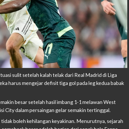
asi sulit setelah kalah telak dari Real Madrid di Liga
 harus mengejar defisit tiga gol pada leg kedua babak
makin besar setelah hasil imbang 1-1 melawan West
i City dalam persaingan gelar semakin tertinggal.
tidak boleh kehilangan keyakinan. Menurutnya, sejarah
 comeback besar adalah bagian dari sepak bola Eropa.