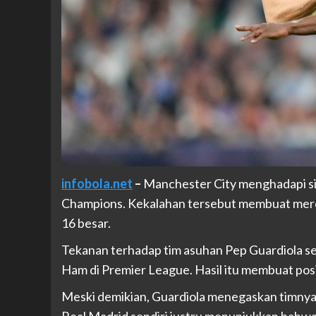
infobola.net
–
Manchester City menghadapi situ
Champions. Kekalahan tersebut membuat mereka
16 besar.
Tekanan terhadap tim asuhan Pep Guardiola se
Ham di Premier League. Hasil itu membuat posis
Meski demikian, Guardiola menegaskan timnya 
Real Madrid sendiri justru menunjukkan bahwa