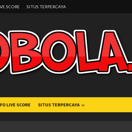
IVE SCORE
SITUS TERPERCAYA
FO LIVE SCORE
SITUS TERPERCAYA