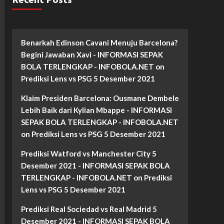
Benarkah Edinson Cavani Menuju Barcelona?
Begini Jawaban Xavi - INFORMASI SEPAK
BOLA TERLENGKAP - INFOBOLA.NET
on
Prediksi Lens vs PSG 5 Desember 2021
Klaim Presiden Barcelona: Ousmane Dembele
Lebih Baik dari Kylian Mbappe - INFORMASI
SEPAK BOLA TERLENGKAP - INFOBOLA.NET
on
Prediksi Lens vs PSG 5 Desember 2021
Prediksi Watford vs Manchester City 5
Desember 2021 - INFORMASI SEPAK BOLA
TERLENGKAP - INFOBOLA.NET
on
Prediksi
Lens vs PSG 5 Desember 2021
Prediksi Real Sociedad vs Real Madrid 5
Desember 2021 - INFORMASI SEPAK BOLA