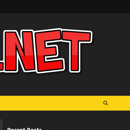
Recent Posts