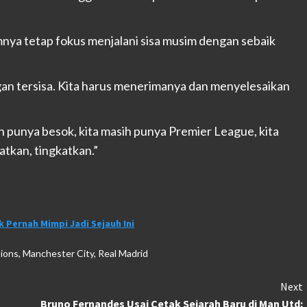
imnya tetap fokus menjalani sisa musim dengan sebaik
gan tersisa. Kita harus menerimanya dan menyelesaikan
h punya besok, kita masih punya Premier League, kita
atkan, tingkatkan.”
 Pernah Mimpi Jadi Sejauh Ini
ions
,
Manchester City
,
Real Madrid
Next
Bruno Fernandes Usai Cetak Sejarah Baru di Man Utd: