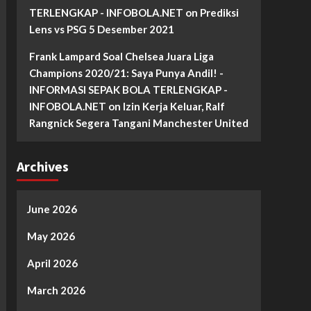
TERLENGKAP - INFOBOLA.NET
on
Prediksi
Lens vs PSG 5 Desember 2021
Frank Lampard Soal Chelsea Juara Liga
Champions 2020/21: Saya Punya Andil! -
INFORMASI SEPAK BOLA TERLENGKAP -
INFOBOLA.NET
on
Izin Kerja Keluar, Ralf
Rangnick Segera Tangani Manchester United
Archives
June 2026
May 2026
April 2026
March 2026