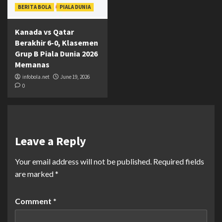
BERITA BOLA
PIALA DUNIA
Kanada vs Qatar
Berakhir 6-0, Klasemen
Grup B Piala Dunia 2026
Memanas
infobola.net
June 19, 2026
0
Leave a Reply
Your email address will not be published.
Required fields
are marked
*
Comment
*