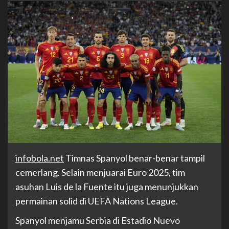
infobola.net
Timnas Spanyol benar-benar tampil
cemerlang. Selain menjuarai Euro 2025, tim
asuhan Luis de la Fuente itu juga menunjukkan
permainan solid di UEFA Nations League.
Spanyol menjamu Serbia di Estadio Nuevo