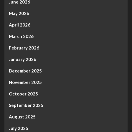
June 2026
May 2026
April 2026
March 2026
February 2026
January 2026
December 2025
November 2025
October 2025
September 2025
August 2025
July 2025