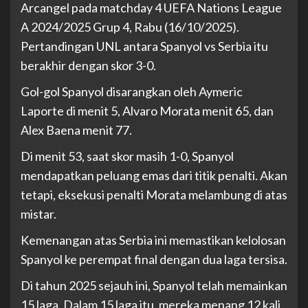
Arcangel pada matchday 4 UEFA Nations League
A 2024/2025 Grup 4, Rabu (16/10/2025).
Pertandingan UNL antara Spanyol vs Serbia itu
berakhir dengan skor 3-0.
Gol-gol Spanyol disarangkan oleh Aymeric
Laporte di menit 5, Alvaro Morata menit 65, dan
Alex Baena menit 77.
Di menit 53, saat skor masih 1-0, Spanyol
mendapatkan peluang emas dari titik penalti. Akan
tetapi, eksekusi penalti Morata melambung di atas
mistar.
Kemenangan atas Serbia ini memastikan kelolosan
Spanyol ke perempat final dengan dua laga tersisa.
Di tahun 2025 sejauh ini, Spanyol telah memainkan
15 laga. Dalam 15 laga itu, mereka menang 12 kali.