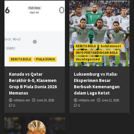
BERITA BOLA
bolataiment
INFO PERTANDINGAN BOLA
BERITA BOLA
PIALA DUNIA
Uncategorized
Kanada vs Qatar
Luksemburg vs Italia:
Berakhir 6-0, Klasemen
Eksperimen Besar
Grup B Piala Dunia 2026
Berbuah Kemenangan
Memanas
dalam Laga Ketat
infobola.net
June 19, 2026
infobola.net
June 12, 2026
0
0