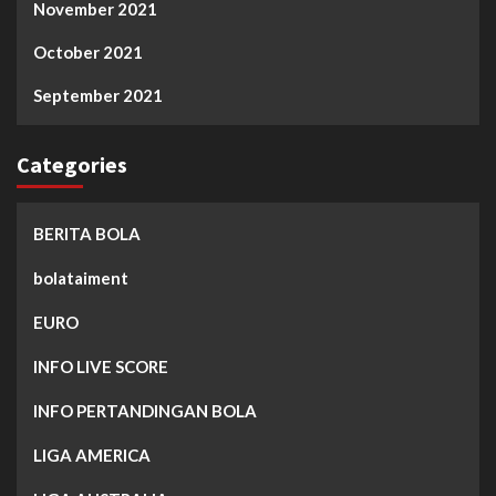
November 2021
October 2021
September 2021
Categories
BERITA BOLA
bolataiment
EURO
INFO LIVE SCORE
INFO PERTANDINGAN BOLA
LIGA AMERICA