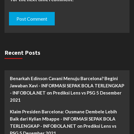
Recent Posts
Benarkah Edinson Cavani Menuju Barcelona? Begini
Jawaban Xavi - INFORMASI SEPAK BOLA TERLENGKAP
- INFOBOLA.NET
on
Prediksi Lens vs PSG 5 Desember
2021
Klaim Presiden Barcelona: Ousmane Dembele Lebih
Baik dari Kylian Mbappe - INFORMASI SEPAK BOLA
TERLENGKAP - INFOBOLA.NET
on
Prediksi Lens vs
PSG 5 Desember 2021