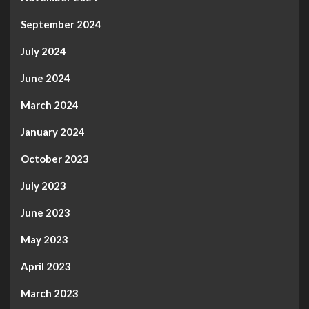
September 2024
July 2024
June 2024
March 2024
January 2024
October 2023
July 2023
June 2023
May 2023
April 2023
March 2023