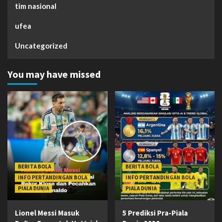
tim nasional
ufea
Uncategorized
You may have missed
BERITA BOLA
BERITA BOLA
INFO PERTANDINGAN BOLA
INFO PERTANDINGAN BOLA
PIALA DUNIA
PIALA DUNIA
Lionel Messi Masuk
5 Prediksi Pra-Piala