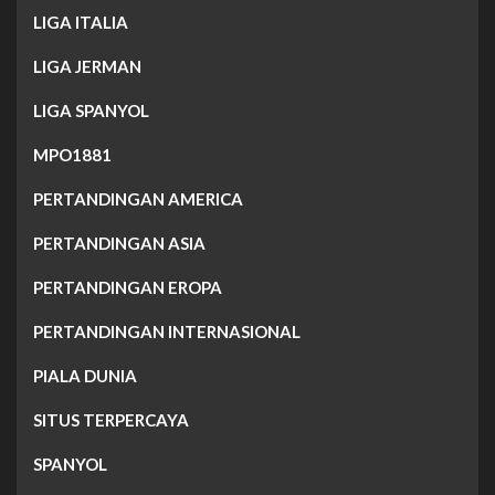
LIGA ITALIA
LIGA JERMAN
LIGA SPANYOL
MPO1881
PERTANDINGAN AMERICA
PERTANDINGAN ASIA
PERTANDINGAN EROPA
PERTANDINGAN INTERNASIONAL
PIALA DUNIA
SITUS TERPERCAYA
SPANYOL