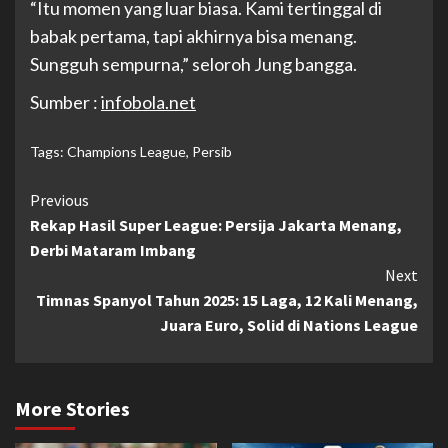
“Itu momen yang luar biasa. Kami tertinggal di
babak pertama, tapi akhirnya bisa menang.
Sungguh sempurna,” seloroh Jung bangga.
Sumber :
infobola.net
Tags:
Champions League
,
Persib
Continue
Previous
Rekap Hasil Super League: Persija Jakarta Menang,
Reading
Derbi Mataram Imbang
Next
Timnas Spanyol Tahun 2025: 15 Laga, 12 Kali Menang,
Juara Euro, Solid di Nations League
More Stories