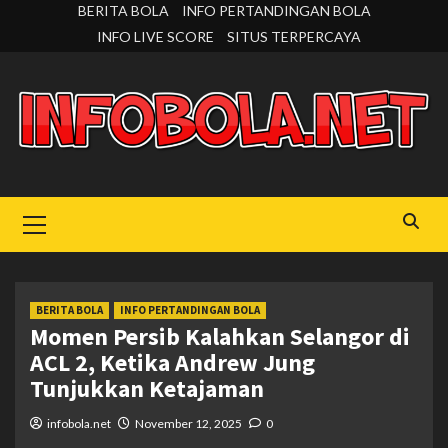
Skip
BERITA BOLA
INFO PERTANDINGAN BOLA
to
INFO LIVE SCORE
SITUS TERPERCAYA
content
Primary
Menu
BERITA BOLA
INFO PERTANDINGAN BOLA
Momen Persib Kalahkan Selangor di
ACL 2, Ketika Andrew Jung
Tunjukkan Ketajaman
infobola.net
November 12, 2025
0