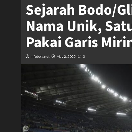
Sejarah Bodo/Gl
Nama Unik, Sat
Pakai Garis Miri
infobola.net
May 2, 2025
0