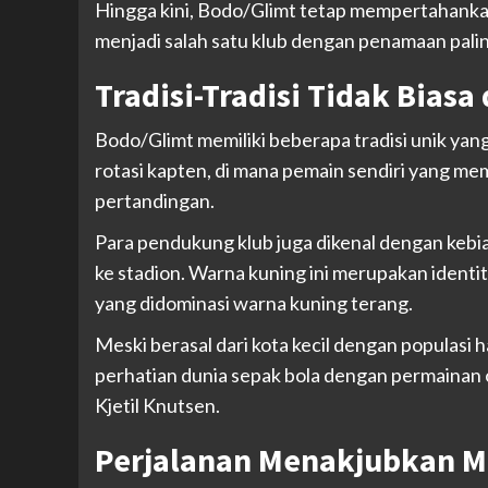
Hingga kini, Bodo/Glimt tetap mempertahanka
menjadi salah satu klub dengan penamaan paling
Tradisi-Tradisi Tidak Biasa
Bodo/Glimt memiliki beberapa tradisi unik yang 
rotasi kapten, di mana pemain sendiri yang mem
pertandingan.
Para pendukung klub juga dikenal dengan keb
ke stadion. Warna kuning ini merupakan identi
yang didominasi warna kuning terang.
Meski berasal dari kota kecil dengan populasi ha
perhatian dunia sepak bola dengan permainan o
Kjetil Knutsen.
Perjalanan Menakjubkan M