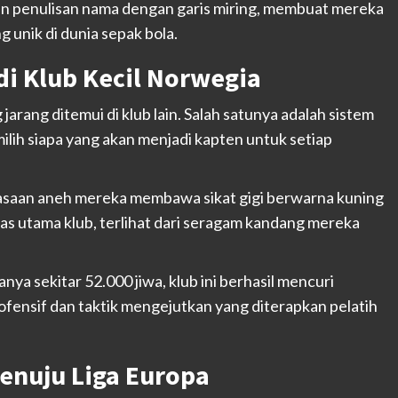
n penulisan nama dengan garis miring, membuat mereka
 unik di dunia sepak bola.
 di Klub Kecil Norwegia
jarang ditemui di klub lain. Salah satunya adalah sistem
ilih siapa yang akan menjadi kapten untuk setiap
iasaan aneh mereka membawa sikat gigi berwarna kuning
tas utama klub, terlihat dari seragam kandang mereka
nya sekitar 52.000 jiwa, klub ini berhasil mencuri
fensif dan taktik mengejutkan yang diterapkan pelatih
enuju Liga Europa