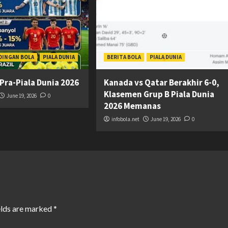
DINGAN BOLA
PIALA DUNIA
BERITA BOLA
PIALA DUNIA
 Pra-Piala Dunia 2026
Kanada vs Qatar Berakhir 6-0,
Klasemen Grup B Piala Dunia
June 19, 2026
0
2026 Memanas
infobola.net
June 19, 2026
0
elds are marked
*