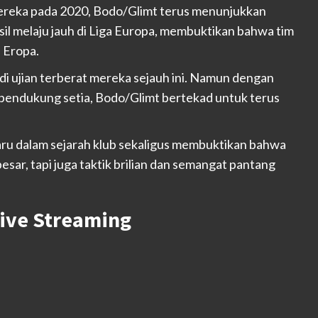
mereka pada 2020, Bodo/Glimt terus menunjukkan
il melaju jauh di Liga Europa, membuktikan bahwa tim
a Eropa.
 ujian terberat mereka sejauh ini. Namun dengan
 pendukung setia, Bodo/Glimt bertekad untuk terus
ru dalam sejarah klub sekaligus membuktikan bahwa
sar, tapi juga taktik brilian dan semangat pantang
ive Streaming