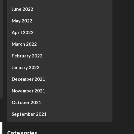
June 2022
May 2022
April 2022
March 2022
February 2022
January 2022
December 2021
November 2021
October 2021
September 2021
Categories