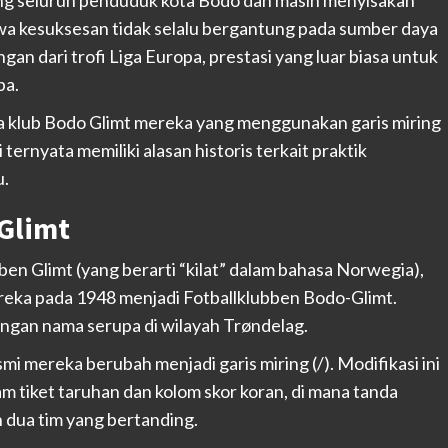
ahwa kesuksesan tidak selalu bergantung pada sumber daya
gan dari trofi Liga Europa, prestasi yang luar biasa untuk
pa.
ma klub Bodo Glimt mereka yang menggunakan garis miring
i ternyata memiliki alasan historis terkait praktik
u.
Glimt
ben Glimt (yang berarti “kilat” dalam bahasa Norwegia),
eka pada 1948 menjadi Fotballklubben Bodo-Glimt.
dengan nama serupa di wilayah Trøndelag.
i mereka berubah menjadi garis miring (/). Modifikasi ini
 tiket taruhan dan kolom skor koran, di mana tanda
dua tim yang bertanding.