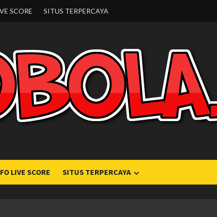
IVE SCORE
SITUS TERPERCAYA
FO LIVE SCORE
SITUS TERPERCAYA