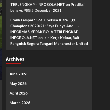
TERLENGKAP - INFOBOLA.NET
on
Prediksi
Lens vs PSG 5 Desember 2021
Frank Lampard Soal Chelsea Juara Liga
Champions 2020/21: Saya Punya Andil! -
INFORMASI SEPAK BOLA TERLENGKAP -
INFOBOLA.NET
on
Izin Kerja Keluar, Ralf
Rangnick Segera Tangani Manchester United
Archives
June 2026
May 2026
April 2026
March 2026