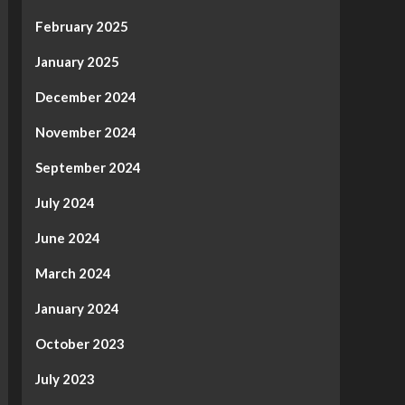
February 2025
January 2025
December 2024
November 2024
September 2024
July 2024
June 2024
March 2024
January 2024
October 2023
July 2023