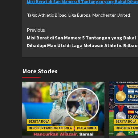
Misi Berat di San Mames: 5 Tantangan yang Bakal Diha
Tags:
Athletic Bilbao
,
Liga Europa
,
Manchester United
Continue
Previous
Misi Berat di San Mames: 5 Tantangan yang Bakal
Reading
Dihadapi Man Utd di Laga Melawan Athletic Bilbao
More Stories
BERITA BOLA
BERITA BOLA
INFO PERTANDINGAN BOLA
PIALA DUNIA
INFO PERTAN