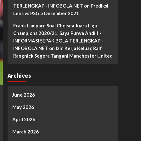
TERLENGKAP - INFOBOLA.NET
on
Prediksi
Lens vs PSG 5 Desember 2021
Frank Lampard Soal Chelsea Juara Liga
Champions 2020/21: Saya Punya Andil! -
INFORMASI SEPAK BOLA TERLENGKAP -
INFOBOLA.NET
on
Izin Kerja Keluar, Ralf
Rangnick Segera Tangani Manchester United
Archives
June 2026
May 2026
April 2026
March 2026