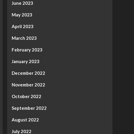
June 2023
May 2023
April 2023
March 2023
February 2023
January 2023
December 2022
November 2022
October 2022
September 2022
August 2022
July 2022