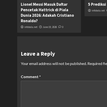
Lionel Messi Masuk Daftar
5 Prediksi
Pencetak Hattrick di Piala
infobola.net
Dunia 2026: Adakah Cristiano
Ronaldo?
infobola.net
June 19, 2026
0
Leave a Reply
Your email address will not be published.
Required fi
Comment
*