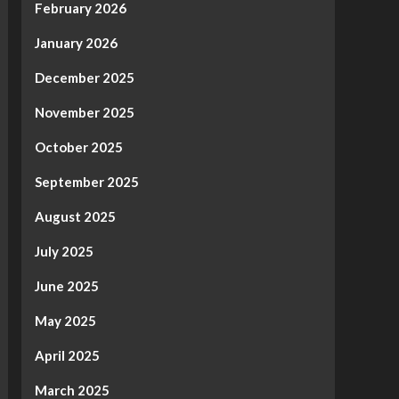
February 2026
January 2026
December 2025
November 2025
October 2025
September 2025
August 2025
July 2025
June 2025
May 2025
April 2025
March 2025