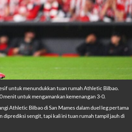
esif untuk menundukkan tuan rumah Athletic Bilbao.
90 menit untuk mengamankan kemenangan 3-0.
gi Athletic Bilbao di San Mames dalam duel leg pertama
iprediksi sengit, tapi kali ini tuan rumah tampil jauh di