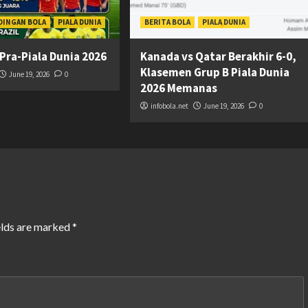
DINGAN BOLA
PIALA DUNIA
BERITA BOLA
PIALA DUNIA
 Pra-Piala Dunia 2026
Kanada vs Qatar Berakhir 6-0,
Klasemen Grup B Piala Dunia
June 19, 2026
0
2026 Memanas
infobola.net
June 19, 2026
0
elds are marked
*