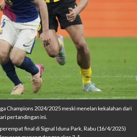
Liga Champions 2024/2025 meski menelan kekalahan dari
ri pertandingan ini.
rempat final di Signal Iduna Park, Rabu (16/4/2025)
e Borussen menang dengan skor 3-1.