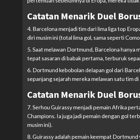
pertemuan sebelumnya di Eropa, mereka tidak 
Catatan Menarik Duel Boru
4. Barcelona menjadi tim dari lima liga top Er
diri musim ini (total lima gol, sama seperti Como
5. Saat melawan Dortmund, Barcelona hanya 
tepat sasaran di babak pertama, terburuk sepa
6. Dortmund kebobolan delapan gol dari Barce
sepanjang sejarah mereka melawan satu tim di 
Catatan Menarik Duel Boru
7. Serhou Guirassy menjadi pemain Afrika per
Champions. Ia juga jadi pemain dengan gol ter
musim ini).
8. Guirassy adalah pemain keempat Dortmund y