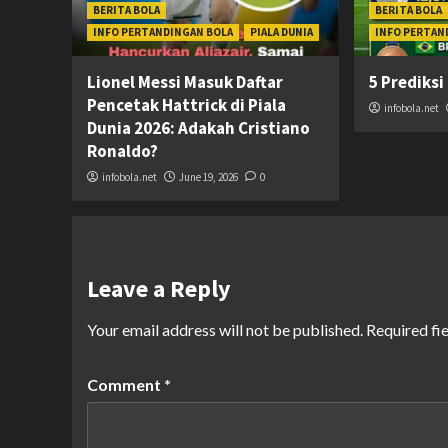
BERITA BOLA
BERITA BOLA
INFO PERTANDINGAN BOLA
PIALA DUNIA
INFO PERTAN
Lionel Messi Masuk Daftar
5 Prediksi
Pencetak Hattrick di Piala
infobola.net
Dunia 2026: Adakah Cristiano
Ronaldo?
infobola.net
June 19, 2026
0
Leave a Reply
Your email address will not be published.
Required fi
Comment
*