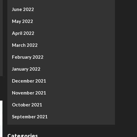
June 2022
May 2022
April 2022
March 2022
February 2022
January 2022
December 2021
November 2021
October 2021
September 2021
Categories