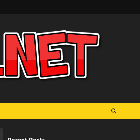
Recent Posts