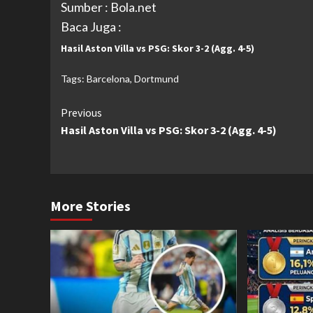
Sumber : Bola.net
Baca Juga :
Hasil Aston Villa vs PSG: Skor 3-2 (Agg. 4-5)
Tags:
Barcelona
,
Dortmund
Continue
Previous
Hasil Aston Villa vs PSG: Skor 3-2 (Agg. 4-5)
Reading
More Stories