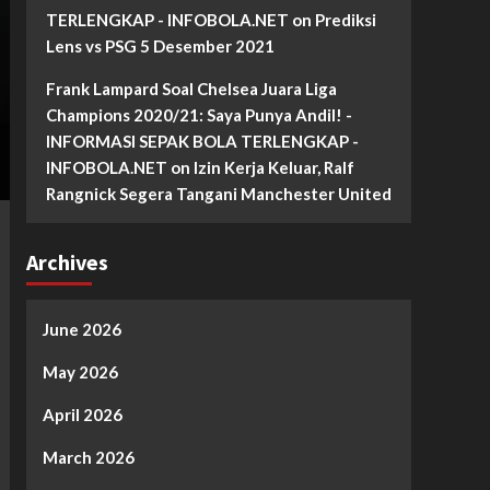
TERLENGKAP - INFOBOLA.NET
on
Prediksi
Lens vs PSG 5 Desember 2021
Frank Lampard Soal Chelsea Juara Liga
Champions 2020/21: Saya Punya Andil! -
INFORMASI SEPAK BOLA TERLENGKAP -
INFOBOLA.NET
on
Izin Kerja Keluar, Ralf
Rangnick Segera Tangani Manchester United
Archives
June 2026
May 2026
April 2026
March 2026