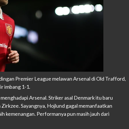
ndingan Premier League melawan Arsenal di Old Trafford,
ir imbang 1-1.
 menghadapi Arsenal. Striker asal Denmark itu baru
 Zirkzee. Sayangnya, Hojlund gagal memanfaatkan
ih kemenangan. Performanya pun masih jauh dari