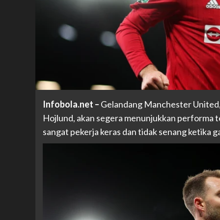
Infobola.net –
Gelandang Manchester United, 
Hojlund, akan segera menunjukkan performa te
sangat pekerja keras dan tidak senang ketika g