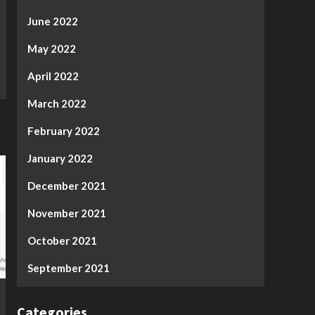
June 2022
May 2022
April 2022
March 2022
February 2022
January 2022
December 2021
November 2021
October 2021
September 2021
Categories