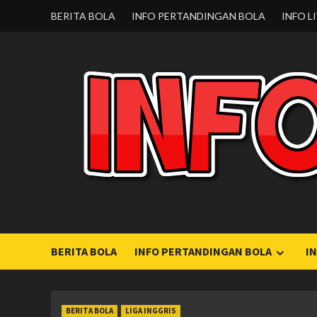
Skip
BERITA BOLA
INFO PERTANDINGAN BOLA
INFO L
to
content
BERITA BOLA
INFO PERTANDINGAN BOLA
IN
BERITA BOLA
LIGA INGGRIS