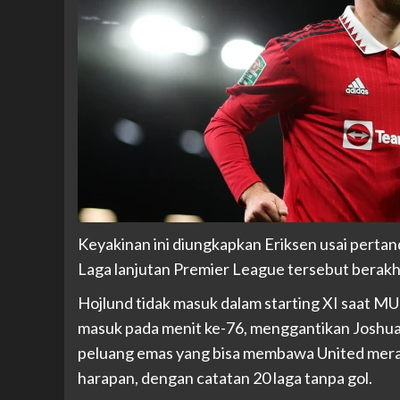
Keyakinan ini diungkapkan Eriksen usai perta
Laga lanjutan Premier League tersebut berakh
Hojlund tidak masuk dalam starting XI saat MU
masuk pada menit ke-76, menggantikan Joshua
peluang emas yang bisa membawa United mera
harapan, dengan catatan 20 laga tanpa gol.