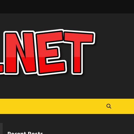
Recent Posts