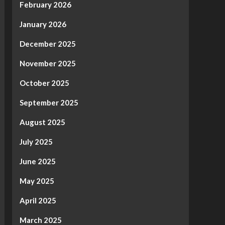
February 2026
January 2026
December 2025
November 2025
October 2025
September 2025
August 2025
July 2025
June 2025
May 2025
April 2025
March 2025