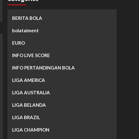
BERITA BOLA
bolataiment
EURO
INFO LIVE SCORE
INFO PERTANDINGAN BOLA
LIGA AMERICA
LIGA AUSTRALIA
LIGA BELANDA
LIGA BRAZIL
LIGA CHAMPION