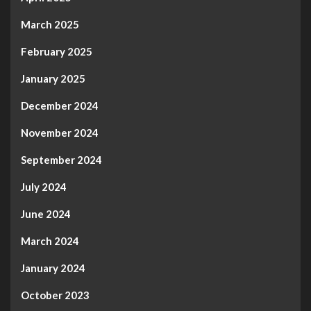
March 2025
February 2025
January 2025
December 2024
November 2024
September 2024
July 2024
June 2024
March 2024
January 2024
October 2023