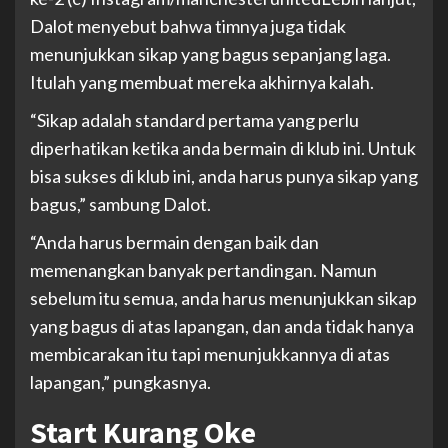
Dalot menyebut bahwa timnya juga tidak
menunjukkan sikap yang bagus sepanjang laga.
Itulah yang membuat mereka akhirnya kalah.
“Sikap adalah standard pertama yang perlu
diperhatikan ketika anda bermain di klub ini. Untuk
bisa sukses di klub ini, anda harus punya sikap yang
bagus,” sambung Dalot.
“Anda harus bermain dengan baik dan
memenangkan banyak pertandingan. Namun
sebelum itu semua, anda harus menunjukkan sikap
yang bagus di atas lapangan, dan anda tidak hanya
membicarakan itu tapi menunjukkannya di atas
lapangan,” pungkasnya.
Start Kurang Oke