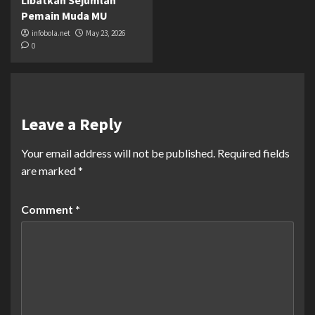
Libatkan Sejumlah
Pemain Muda MU
infobola.net
May 23, 2026
0
Leave a Reply
Your email address will not be published.
Required fields
are marked
*
Comment
*