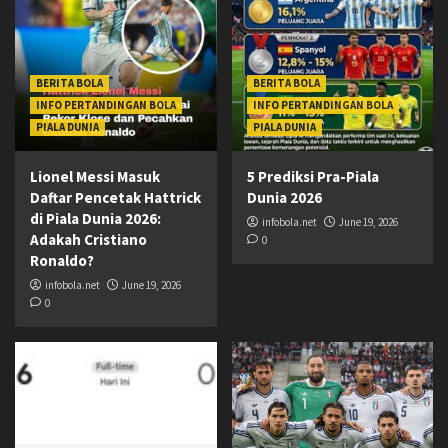
BERITA BOLA
BERITA BOLA
INFO PERTANDINGAN BOLA
INFO PERTANDINGAN BOLA
PIALA DUNIA
PIALA DUNIA
Lionel Messi Masuk
5 Prediksi Pra-Piala
Daftar Pencetak Hattrick
Dunia 2026
di Piala Dunia 2026:
infobola.net
June 19, 2026
Adakah Cristiano
0
Ronaldo?
infobola.net
June 19, 2026
0