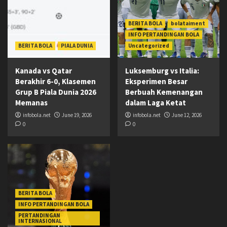
BERITA BOLA
bolataiment
INFO PERTANDINGAN BOLA
BERITA BOLA
PIALA DUNIA
Uncategorized
Kanada vs Qatar
Luksemburg vs Italia:
Berakhir 6-0, Klasemen
Eksperimen Besar
Grup B Piala Dunia 2026
Berbuah Kemenangan
Memanas
dalam Laga Ketat
infobola.net
June 19, 2026
infobola.net
June 12, 2026
0
0
BERITA BOLA
INFO PERTANDINGAN BOLA
PERTANDINGAN
INTERNASIONAL