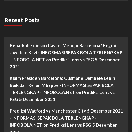
Recent Posts
Benarkah Edinson Cavani Menuju Barcelona? Begini
Jawaban Xavi - INFORMASI SEPAK BOLA TERLENGKAP
- INFOBOLA.NET
on
Prediksi Lens vs PSG 5 Desember
2021
Klaim Presiden Barcelona: Ousmane Dembele Lebih
Baik dari Kylian Mbappe - INFORMASI SEPAK BOLA
TERLENGKAP - INFOBOLA.NET
on
Prediksi Lens vs
PSG 5 Desember 2021
Prediksi Watford vs Manchester City 5 Desember 2021
- INFORMASI SEPAK BOLA TERLENGKAP -
INFOBOLA.NET
on
Prediksi Lens vs PSG 5 Desember