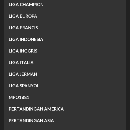
LIGA CHAMPION
LIGA EUROPA
LIGA FRANCIS
LIGA INDONESIA
LIGA INGGRIS
LIGA ITALIA
LIGA JERMAN
LIGA SPANYOL
MPO1881
PERTANDINGAN AMERICA
PERTANDINGAN ASIA