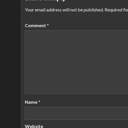
Your email address will not be published.
Required fi
Comment
*
Name
*
Website