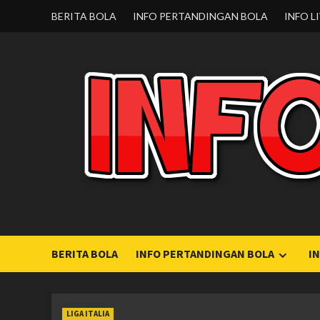
Skip
BERITA BOLA
INFO PERTANDINGAN BOLA
INFO L
to
content
BERITA BOLA
INFO PERTANDINGAN BOLA
IN
LIGA ITALIA