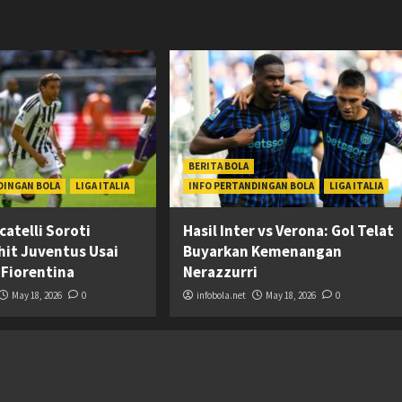
BERITA BOLA
DINGAN BOLA
LIGA ITALIA
INFO PERTANDINGAN BOLA
LIGA ITALIA
atelli Soroti
Hasil Inter vs Verona: Gol Telat
hit Juventus Usai
Buyarkan Kemenangan
 Fiorentina
Nerazzurri
May 18, 2026
0
infobola.net
May 18, 2026
0