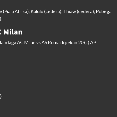
 (Piala Afrika), Kalulu (cedera), Thiaw (cedera), Pobega
).
C Milan
alam laga AC Milan vs AS Roma di pekan 20 (c) AP
)