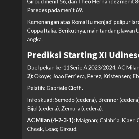
Giroud menit 56, dan Theo Hernandez menit 84
Paredes pada menit 69.
Kemenangan atas Roma itu menjadi pelipur lara 
Coppa Italia. Berikutnya, main tandang lawan 
angka.
Prediksi Starting XI Udines
Duel pekan ke-11 Serie A 2023/2024: AC Milan
2):
Okoye; Joao Ferriera, Perez, Kristensen; Eb
Pelatih: Gabriele Cioffi.
Info skuad: Semedo (cedera), Brenner (cedera)
Bijol (cedera), Zemura (cedera).
AC Milan (4-2-3-1):
Maignan; Calabria, Kjaer, 
Cheek, Leao; Giroud.