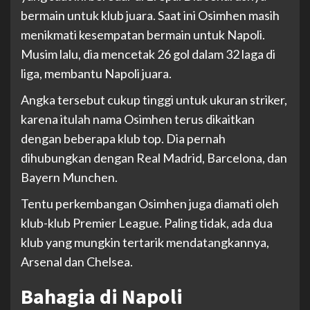
bermain untuk klub juara. Saat ini Osimhen masih
menikmati kesempatan bermain untuk Napoli.
Musim lalu, dia mencetak 26 gol dalam 32 laga di
liga, membantu Napoli juara.
Angka tersebut cukup tinggi untuk ukuran striker,
karena itulah nama Osimhen terus dikaitkan
dengan beberapa klub top. Dia pernah
dihubungkan dengan Real Madrid, Barcelona, dan
Bayern Munchen.
Tentu perkembangan Osimhen juga diamati oleh
klub-klub Premier League. Paling tidak, ada dua
klub yang mungkin tertarik mendatangkannya,
Arsenal dan Chelsea.
Bahagia di Napoli