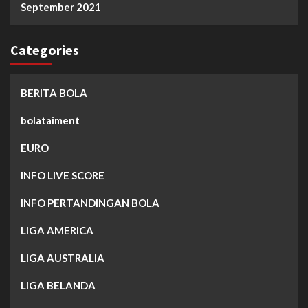
September 2021
Categories
BERITA BOLA
bolataiment
EURO
INFO LIVE SCORE
INFO PERTANDINGAN BOLA
LIGA AMERICA
LIGA AUSTRALIA
LIGA BELANDA