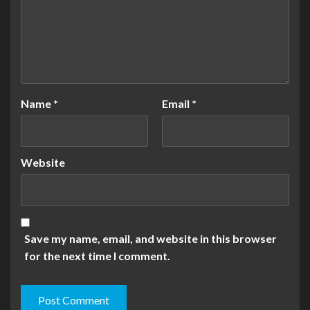
Name
*
Email
*
Website
Save my name, email, and website in this browser
for the next time I comment.