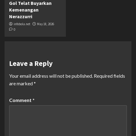
Gol Telat Buyarkan
Kemenangan
Nerazzurri
infobola.net
May 18, 2026
0
Leave a Reply
Your email address will not be published.
Required fields
are marked
*
Comment
*