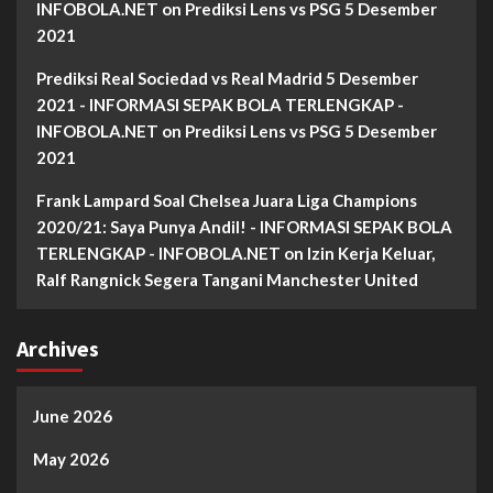
INFOBOLA.NET
on
Prediksi Lens vs PSG 5 Desember
2021
Prediksi Real Sociedad vs Real Madrid 5 Desember
2021 - INFORMASI SEPAK BOLA TERLENGKAP -
INFOBOLA.NET
on
Prediksi Lens vs PSG 5 Desember
2021
Frank Lampard Soal Chelsea Juara Liga Champions
2020/21: Saya Punya Andil! - INFORMASI SEPAK BOLA
TERLENGKAP - INFOBOLA.NET
on
Izin Kerja Keluar,
Ralf Rangnick Segera Tangani Manchester United
Archives
June 2026
May 2026