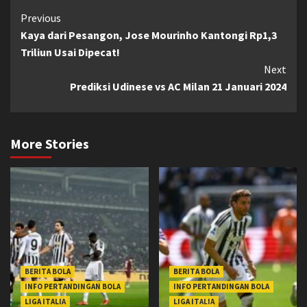
Continue
Previous
Kaya dari Pesangon, Jose Mourinho Kantongi Rp1,3
Reading
Triliun Usai Dipecat!
Next
Prediksi Udinese vs AC Milan 21 Januari 2024
More Stories
BERITA BOLA
BERITA BOLA
INFO PERTANDINGAN BOLA
INFO PERTANDINGAN BOLA
LIGA ITALIA
LIGA ITALIA