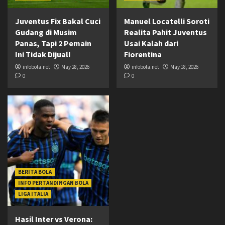
Juventus Fix Bakal Cuci
Manuel Locatelli Soroti
Gudang di Musim
Realita Pahit Juventus
Panas, Tapi 2 Pemain
Usai Kalah dari
Ini Tidak Dijual!
Fiorentina
infobola.net
May 28, 2026
infobola.net
May 18, 2026
0
0
BERITA BOLA
INFO PERTANDINGAN BOLA
LIGA ITALIA
Hasil Inter vs Verona: