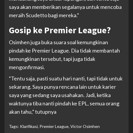
saya akan memberikan segalanya untuk mencoba
meraih Scudetto bagi mereka.”
Gosip ke Premier League?
Osimhen juga buka suara soal kemungkinan
pindah ke Premier League. Dia tidak membantah
kemungkinan tersebut, tapi juga tidak
mengonfirmasi.
“Tentu saja, pasti suatu hari nanti, tapi tidak untuk
sekarang. Saya punya rencana lain untuk karier
saya yang sedang saya usahakan. Jadi, ketika
waktunya tiba nanti pindah ke EPL, semua orang
akan tahu,” tutupnya
Tags:
Klarifikasi
,
Premier League
,
Victor Osimhen