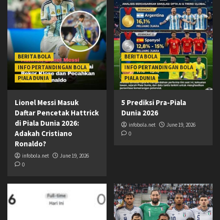
BERITA BOLA
BERITA BOLA
INFO PERTANDINGAN BOLA
INFO PERTANDINGAN BOLA
PIALA DUNIA
PIALA DUNIA
Lionel Messi Masuk
5 Prediksi Pra-Piala
Daftar Pencetak Hattrick
Dunia 2026
di Piala Dunia 2026:
infobola.net
June 19, 2026
Adakah Cristiano
0
Ronaldo?
infobola.net
June 19, 2026
0