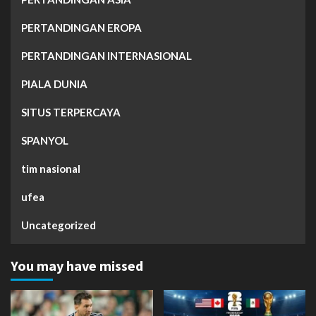
PERTANDINGAN EROPA
PERTANDINGAN INTERNASIONAL
PIALA DUNIA
SITUS TERPERCAYA
SPANYOL
tim nasional
ufea
Uncategorized
You may have missed