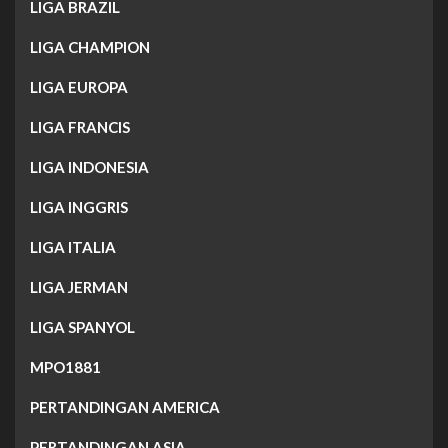
LIGA BRAZIL
LIGA CHAMPION
LIGA EUROPA
LIGA FRANCIS
LIGA INDONESIA
LIGA INGGRIS
LIGA ITALIA
LIGA JERMAN
LIGA SPANYOL
MPO1881
PERTANDINGAN AMERICA
PERTANDINGAN ASIA