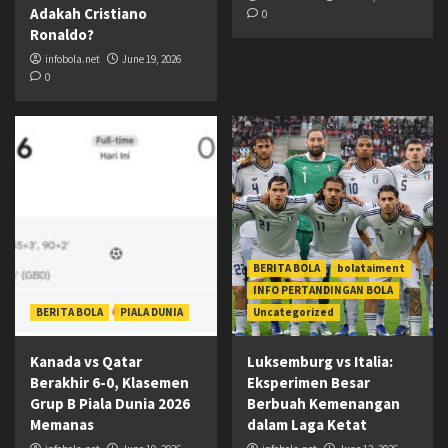
Adakah Cristiano
0
Ronaldo?
infobola.net
June 19, 2026
0
BERITA BOLA
bolataiment
INFO PERTANDINGAN BOLA
BERITA BOLA
PIALA DUNIA
Uncategorized
Kanada vs Qatar
Luksemburg vs Italia:
Berakhir 6-0, Klasemen
Eksperimen Besar
Grup B Piala Dunia 2026
Berbuah Kemenangan
Memanas
dalam Laga Ketat