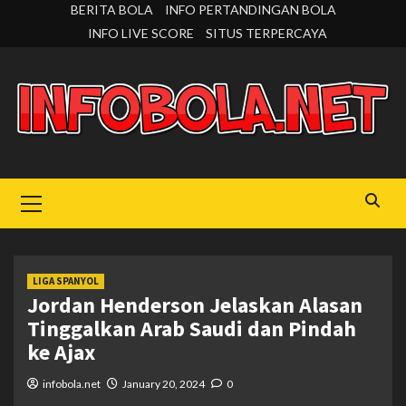
Skip
BERITA BOLA
INFO PERTANDINGAN BOLA
to
INFO LIVE SCORE
SITUS TERPERCAYA
content
Primary
Menu
LIGA SPANYOL
Jordan Henderson Jelaskan Alasan
Tinggalkan Arab Saudi dan Pindah
ke Ajax
infobola.net
January 20, 2024
0