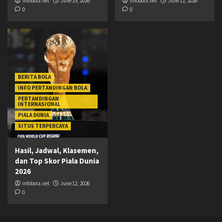
infobola.net
June 19, 2026
infobola.net
June 12, 2026
0
0
BERITA BOLA
INFO PERTANDINGAN BOLA
PERTANDINGAN
INTERNASIONAL
PIALA DUNIA
SITUS TERPERCAYA
Hasil, Jadwal, Klasemen,
dan Top Skor Piala Dunia
2026
infobola.net
June 12, 2026
0