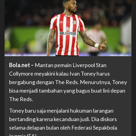
Bola.net –
Mantan pemain Liverpool Stan
Collymore meyakini kalau Ivan Toney harus
bergabung dengan The Reds. Menurutnya, Toney
bisa menjadi tambahan yang bagus buat lini depan
The Reds.
Toney baru saja menjalani hukuman larangan
bertanding karena kecanduan judi. Dia diskors
selama delapan bulan oleh Federasi Sepakbola
Inggris (FA).