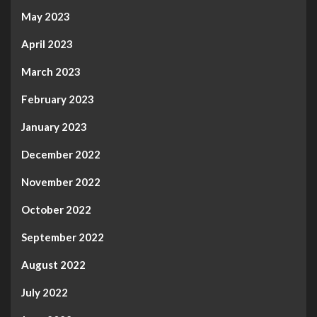
May 2023
April 2023
March 2023
February 2023
January 2023
December 2022
November 2022
October 2022
September 2022
August 2022
July 2022