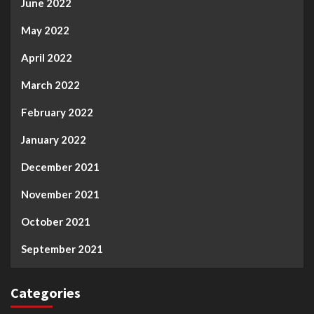
June 2022
May 2022
April 2022
March 2022
February 2022
January 2022
December 2021
November 2021
October 2021
September 2021
Categories