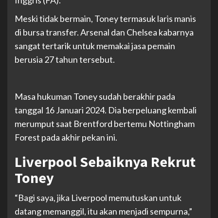
Meski tidak bermain, Toney termasuk laris manis
di bursa transfer. Arsenal dan Chelsea kabarnya
sangat tertarik untuk memakai jasa pemain
berusia 27 tahun tersebut.
Masa hukuman Toney sudah berakhir pada
tanggal 16 Januari 2024. Dia berpeluang kembali
merumput saat Brentford bertemu Nottingham
Forest pada akhir pekan ini.
Liverpool Sebaiknya Rekrut
Toney
“Bagi saya, jika Liverpool memutuskan untuk
datang memanggil, itu akan menjadi sempurna,”