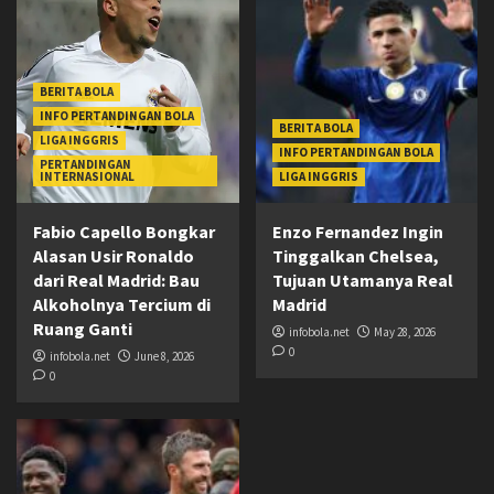
BERITA BOLA
INFO PERTANDINGAN BOLA
BERITA BOLA
LIGA INGGRIS
INFO PERTANDINGAN BOLA
PERTANDINGAN
INTERNASIONAL
LIGA INGGRIS
Fabio Capello Bongkar
Enzo Fernandez Ingin
Alasan Usir Ronaldo
Tinggalkan Chelsea,
dari Real Madrid: Bau
Tujuan Utamanya Real
Alkoholnya Tercium di
Madrid
Ruang Ganti
infobola.net
May 28, 2026
0
infobola.net
June 8, 2026
0