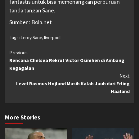
fantastis untuk bisa memenangkan perburuan
tanda tangan Sane.
Sumber : Bola.net
Tags:
Leroy Sane
,
liverpool
Continue
Previous
Rencana Chelsea Rekrut Victor Osimhen di Ambang
Reading
Kegagalan
Next
Level Rasmus Hojlund Masih Kalah Jauh dari Erling
Haaland
More Stories