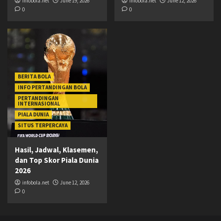
infobola.net
June 19, 2026
infobola.net
June 12, 2026
0
0
BERITA BOLA
INFO PERTANDINGAN BOLA
PERTANDINGAN
INTERNASIONAL
PIALA DUNIA
SITUS TERPERCAYA
Hasil, Jadwal, Klasemen,
dan Top Skor Piala Dunia
2026
infobola.net
June 12, 2026
0