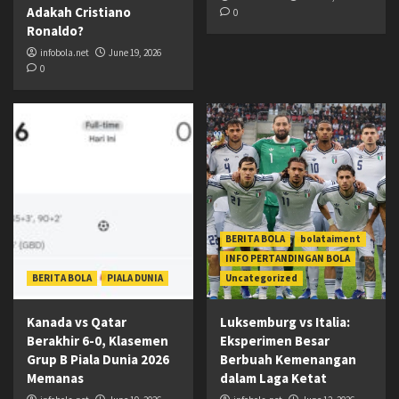
Adakah Cristiano
0
Ronaldo?
infobola.net
June 19, 2026
0
BERITA BOLA
bolataiment
INFO PERTANDINGAN BOLA
BERITA BOLA
PIALA DUNIA
Uncategorized
Kanada vs Qatar
Luksemburg vs Italia:
Berakhir 6-0, Klasemen
Eksperimen Besar
Grup B Piala Dunia 2026
Berbuah Kemenangan
Memanas
dalam Laga Ketat