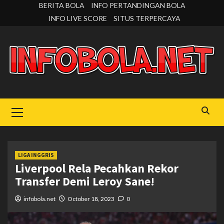
Skip
BERITA BOLA
INFO PERTANDINGAN BOLA
to
INFO LIVE SCORE
SITUS TERPERCAYA
content
Primary
Menu
LIGA INGGRIS
Liverpool Rela Pecahkan Rekor
Transfer Demi Leroy Sane!
infobola.net
October 18, 2023
0