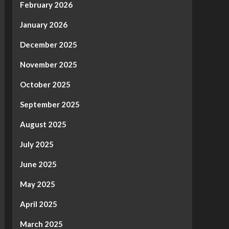
February 2026
January 2026
December 2025
November 2025
October 2025
September 2025
August 2025
July 2025
June 2025
May 2025
April 2025
March 2025