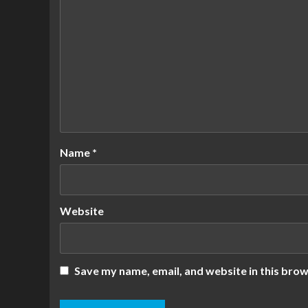
Name
*
Website
Save my name, email, and website in this brow