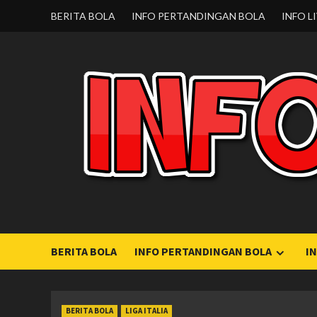
Skip
BERITA BOLA
INFO PERTANDINGAN BOLA
INFO L
to
content
BERITA BOLA
INFO PERTANDINGAN BOLA
IN
BERITA BOLA
LIGA ITALIA