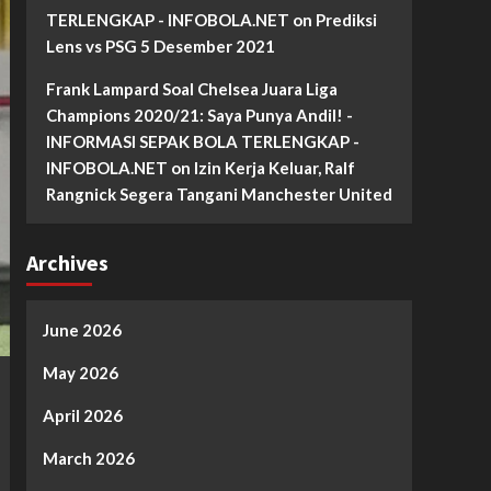
TERLENGKAP - INFOBOLA.NET
on
Prediksi
Lens vs PSG 5 Desember 2021
Frank Lampard Soal Chelsea Juara Liga
Champions 2020/21: Saya Punya Andil! -
INFORMASI SEPAK BOLA TERLENGKAP -
INFOBOLA.NET
on
Izin Kerja Keluar, Ralf
Rangnick Segera Tangani Manchester United
Archives
June 2026
May 2026
April 2026
March 2026