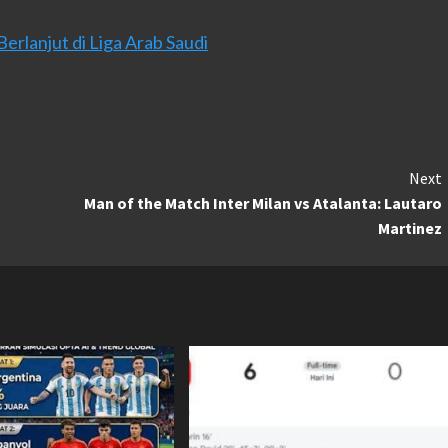
erlanjut di Liga Arab Saudi
Next
Man of the Match Inter Milan vs Atalanta: Lautaro
Martinez