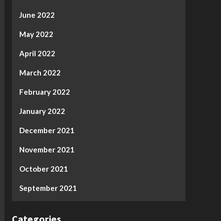
June 2022
May 2022
April 2022
March 2022
February 2022
January 2022
December 2021
November 2021
October 2021
September 2021
Categories