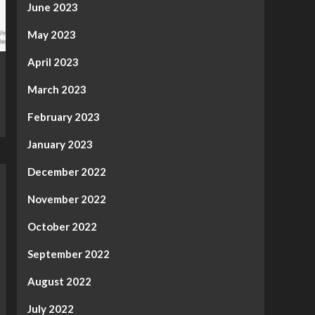
June 2023
May 2023
April 2023
March 2023
February 2023
January 2023
December 2022
November 2022
October 2022
September 2022
August 2022
July 2022