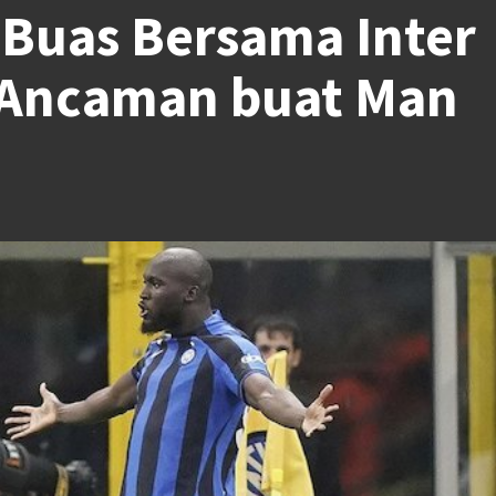
Buas Bersama Inter
i Ancaman buat Man