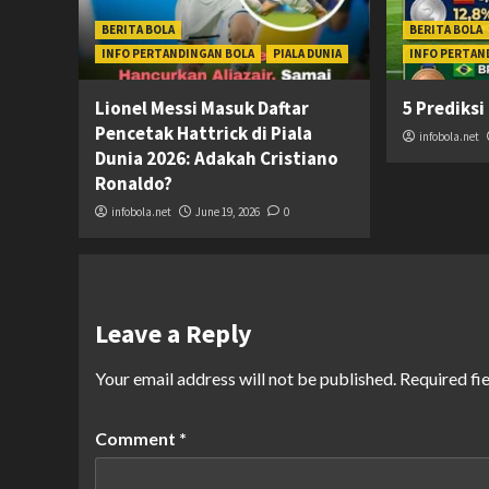
BERITA BOLA
BERITA BOLA
INFO PERTANDINGAN BOLA
PIALA DUNIA
INFO PERTAN
Lionel Messi Masuk Daftar
5 Prediksi
Pencetak Hattrick di Piala
infobola.net
Dunia 2026: Adakah Cristiano
Ronaldo?
infobola.net
June 19, 2026
0
Leave a Reply
Your email address will not be published.
Required fi
Comment
*