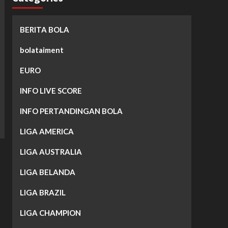
BERITA BOLA
bolataiment
EURO
INFO LIVE SCORE
INFO PERTANDINGAN BOLA
LIGA AMERICA
LIGA AUSTRALIA
LIGA BELANDA
LIGA BRAZIL
LIGA CHAMPION