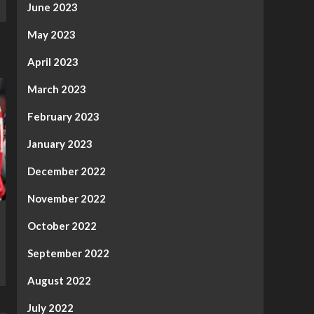
June 2023
May 2023
April 2023
March 2023
February 2023
January 2023
December 2022
November 2022
October 2022
September 2022
August 2022
July 2022