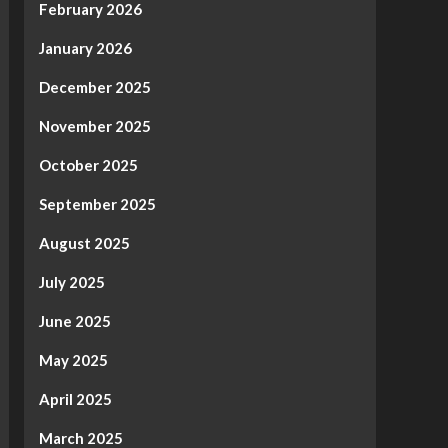
February 2026
January 2026
December 2025
November 2025
October 2025
September 2025
August 2025
July 2025
June 2025
May 2025
April 2025
March 2025