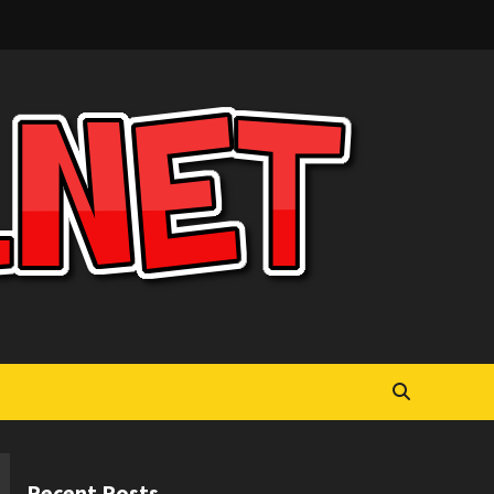
Recent Posts