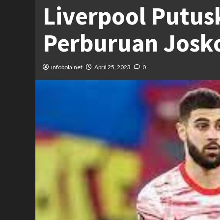
Liverpool Putus
Perburuan Josko
infobola.net
April 25, 2023
0