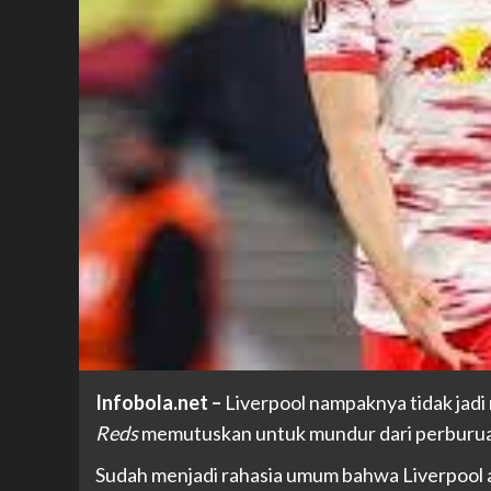
Infobola.net
–
Liverpool nampaknya tidak jadi
Reds
memutuskan untuk mundur dari perburuan 
Sudah menjadi rahasia umum bahwa Liverpool a