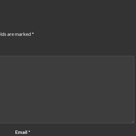
elds are marked
*
Email
*