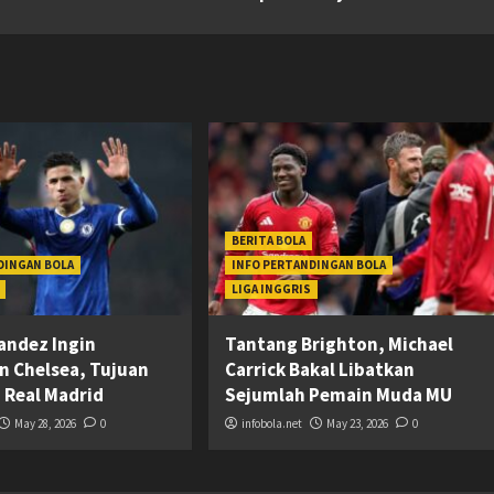
BERITA BOLA
DINGAN BOLA
INFO PERTANDINGAN BOLA
LIGA INGGRIS
andez Ingin
Tantang Brighton, Michael
n Chelsea, Tujuan
Carrick Bakal Libatkan
Real Madrid
Sejumlah Pemain Muda MU
May 28, 2026
0
infobola.net
May 23, 2026
0