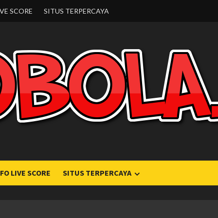
IVE SCORE
SITUS TERPERCAYA
FO LIVE SCORE
SITUS TERPERCAYA