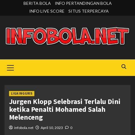
Skip
BERITA BOLA
INFO PERTANDINGAN BOLA
to
INFO LIVE SCORE
SITUS TERPERCAYA
content
Primary
Menu
LIGA INGGRIS
Jurgen Klopp Selebrasi Terlalu Dini
ketika Penalti Mohamed Salah
Melenceng
infobola.net
April 10, 2023
0