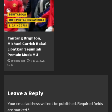
BERITA BOLA
INFO PERTANDINGAN BOLA
LIGA INGGRIS
Tantang Brighton,
Michael Carrick Bakal
Libatkan Sejumlah
Pemain Muda MU
infobola.net
May 23, 2026
0
Leave a Reply
Your email address will not be published.
Required fields
are marked
*