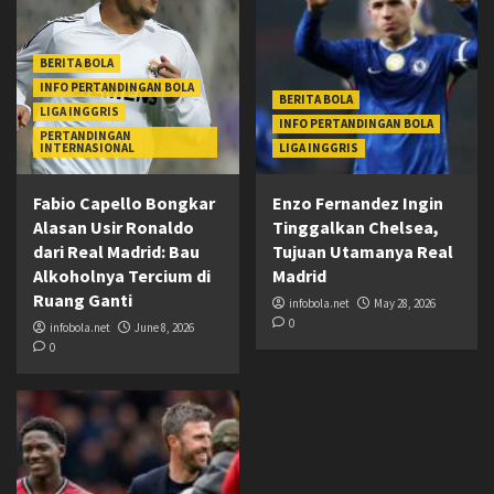
BERITA BOLA
INFO PERTANDINGAN BOLA
BERITA BOLA
LIGA INGGRIS
INFO PERTANDINGAN BOLA
PERTANDINGAN
INTERNASIONAL
LIGA INGGRIS
Fabio Capello Bongkar
Enzo Fernandez Ingin
Alasan Usir Ronaldo
Tinggalkan Chelsea,
dari Real Madrid: Bau
Tujuan Utamanya Real
Alkoholnya Tercium di
Madrid
Ruang Ganti
infobola.net
May 28, 2026
0
infobola.net
June 8, 2026
0