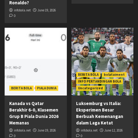
Ronaldo?
infobola.net
June 19, 2026
0
BERITA BOLA
bolataiment
INFO PERTANDINGAN BOLA
BERITA BOLA
PIALA DUNIA
Uncategorized
Kanada vs Qatar
Luksemburg vs Italia:
Berakhir 6-0, Klasemen
Eksperimen Besar
Grup B Piala Dunia 2026
Berbuah Kemenangan
Memanas
dalam Laga Ketat
infobola.net
June 19, 2026
infobola.net
June 12, 2026
0
0