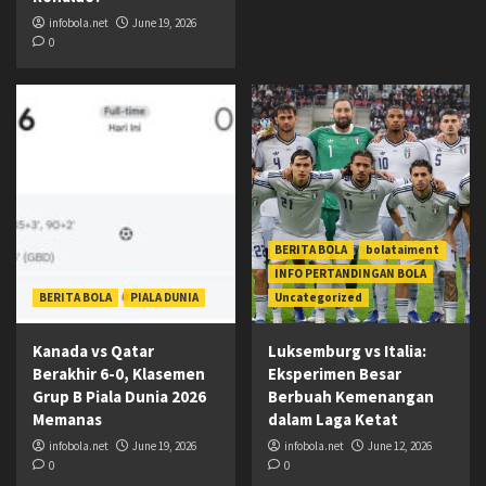
infobola.net
June 19, 2026
0
BERITA BOLA
bolataiment
INFO PERTANDINGAN BOLA
BERITA BOLA
PIALA DUNIA
Uncategorized
Kanada vs Qatar
Luksemburg vs Italia:
Berakhir 6-0, Klasemen
Eksperimen Besar
Grup B Piala Dunia 2026
Berbuah Kemenangan
Memanas
dalam Laga Ketat
infobola.net
June 19, 2026
infobola.net
June 12, 2026
0
0