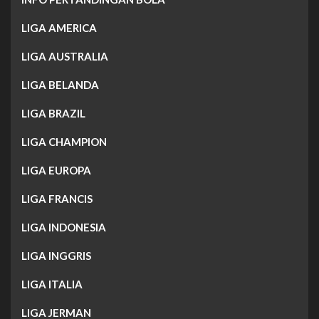
LIGA AMERICA
LIGA AUSTRALIA
LIGA BELANDA
LIGA BRAZIL
LIGA CHAMPION
LIGA EUROPA
LIGA FRANCIS
LIGA INDONESIA
LIGA INGGRIS
LIGA ITALIA
LIGA JERMAN