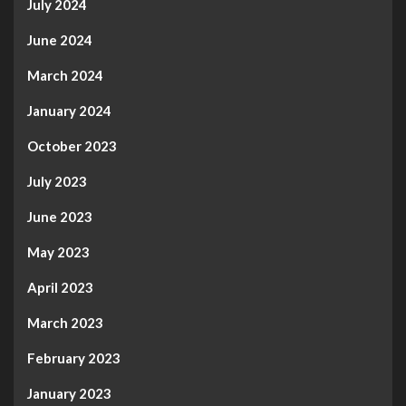
July 2024
June 2024
March 2024
January 2024
October 2023
July 2023
June 2023
May 2023
April 2023
March 2023
February 2023
January 2023