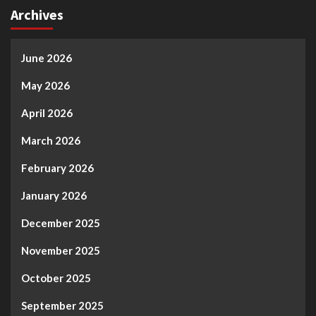
Archives
June 2026
May 2026
April 2026
March 2026
February 2026
January 2026
December 2025
November 2025
October 2025
September 2025