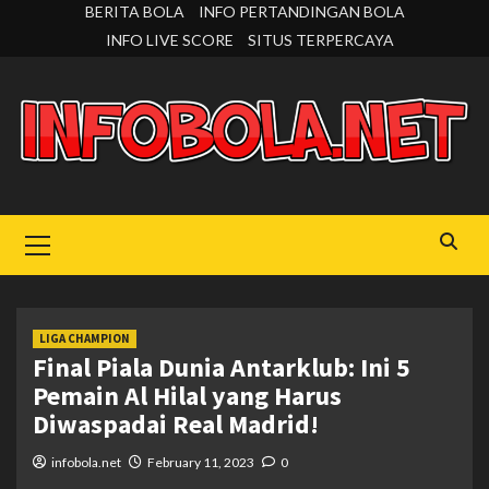
Skip
BERITA BOLA
INFO PERTANDINGAN BOLA
to
INFO LIVE SCORE
SITUS TERPERCAYA
content
Primary
Menu
LIGA CHAMPION
Final Piala Dunia Antarklub: Ini 5
Pemain Al Hilal yang Harus
Diwaspadai Real Madrid!
infobola.net
February 11, 2023
0