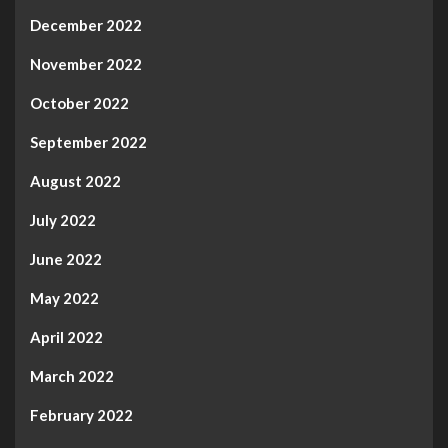
December 2022
November 2022
October 2022
September 2022
August 2022
July 2022
June 2022
May 2022
April 2022
March 2022
February 2022