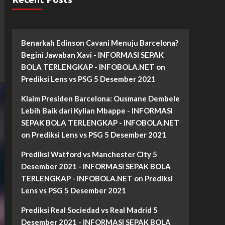
Benarkah Edinson Cavani Menuju Barcelona?
Begini Jawaban Xavi - INFORMASI SEPAK
BOLA TERLENGKAP - INFOBOLA.NET
on
Prediksi Lens vs PSG 5 Desember 2021
Klaim Presiden Barcelona: Ousmane Dembele
Lebih Baik dari Kylian Mbappe - INFORMASI
SEPAK BOLA TERLENGKAP - INFOBOLA.NET
on
Prediksi Lens vs PSG 5 Desember 2021
Prediksi Watford vs Manchester City 5
Desember 2021 - INFORMASI SEPAK BOLA
TERLENGKAP - INFOBOLA.NET
on
Prediksi
Lens vs PSG 5 Desember 2021
Prediksi Real Sociedad vs Real Madrid 5
Desember 2021 - INFORMASI SEPAK BOLA