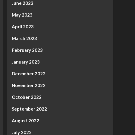
June 2023
May 2023
April 2023
March 2023
February 2023
January 2023
December 2022
November 2022
October 2022
September 2022
August 2022
July 2022