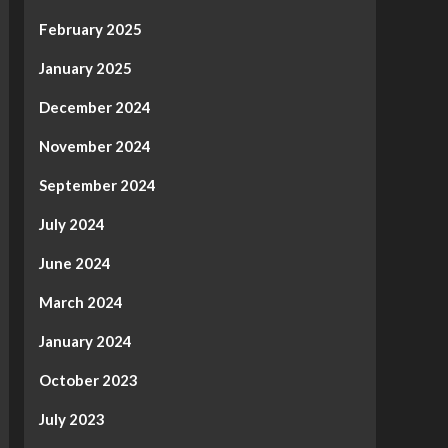
February 2025
January 2025
December 2024
November 2024
September 2024
July 2024
June 2024
March 2024
January 2024
October 2023
July 2023