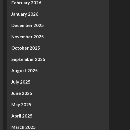
February 2026
January 2026
December 2025
November 2025
October 2025
September 2025
August 2025
July 2025
June 2025
May 2025
April 2025
March 2025