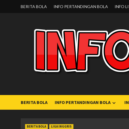
Skip
BERITA BOLA
INFO PERTANDINGAN BOLA
INFO L
to
content
BERITA BOLA
INFO PERTANDINGAN BOLA
IN
BERITA BOLA
LIGA INGGRIS