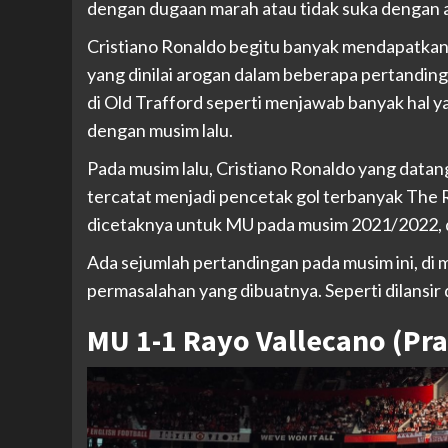
dengan dugaan marah atau tidak suka dengan a
Cristiano Ronaldo begitu banyak mendapatkan k
yang dinilai arogan dalam beberapa pertanding
di Old Trafford seperti menjawab banyak hal ya
dengan musim lalu.
Pada musim lalu, Cristiano Ronaldo yang datan
tercatat menjadi pencetak gol terbanyak The R
dicetaknya untuk MU pada musim 2021/2022, di
Ada sejumlah pertandingan pada musim ini, di
permasalahan yang dibuatnya. Seperti dilansir 
MU 1-1 Rayo Vallecano (Pr