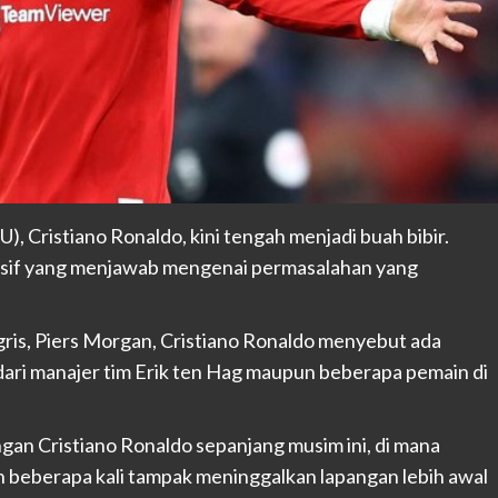
, Cristiano Ronaldo, kini tengah menjadi buah bibir.
lusif yang menjawab mengenai permasalahan yang
is, Piers Morgan, Cristiano Ronaldo menyebut ada
dari manajer tim Erik ten Hag maupun beberapa pemain di
engan Cristiano Ronaldo sepanjang musim ini, di mana
n beberapa kali tampak meninggalkan lapangan lebih awal