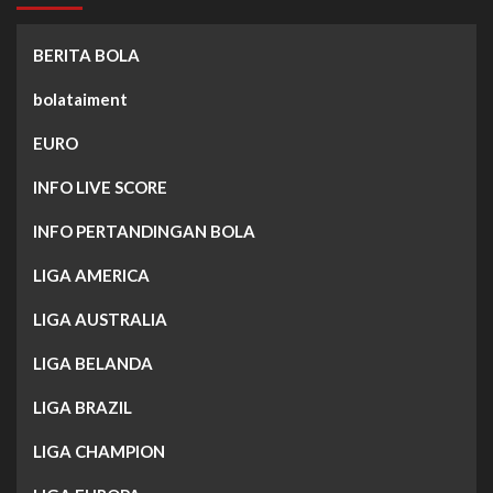
BERITA BOLA
bolataiment
EURO
INFO LIVE SCORE
INFO PERTANDINGAN BOLA
LIGA AMERICA
LIGA AUSTRALIA
LIGA BELANDA
LIGA BRAZIL
LIGA CHAMPION