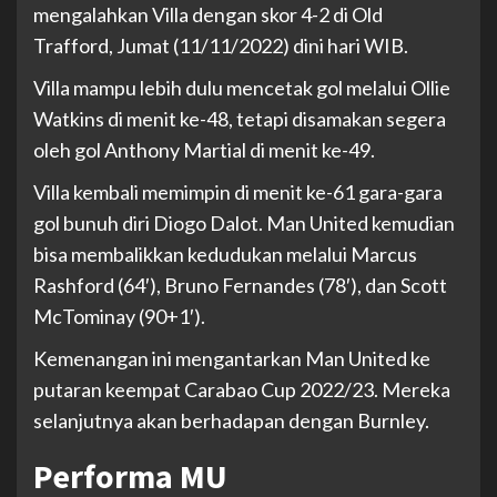
mengalahkan Villa dengan skor 4-2 di Old
Trafford, Jumat (11/11/2022) dini hari WIB.
Villa mampu lebih dulu mencetak gol melalui Ollie
Watkins di menit ke-48, tetapi disamakan segera
oleh gol Anthony Martial di menit ke-49.
Villa kembali memimpin di menit ke-61 gara-gara
gol bunuh diri Diogo Dalot. Man United kemudian
bisa membalikkan kedudukan melalui Marcus
Rashford (64′), Bruno Fernandes (78′), dan Scott
McTominay (90+1′).
Kemenangan ini mengantarkan Man United ke
putaran keempat Carabao Cup 2022/23. Mereka
selanjutnya akan berhadapan dengan Burnley.
Performa MU