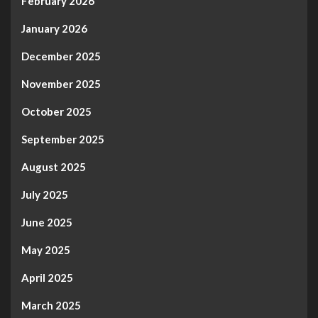
February 2026
January 2026
December 2025
November 2025
October 2025
September 2025
August 2025
July 2025
June 2025
May 2025
April 2025
March 2025