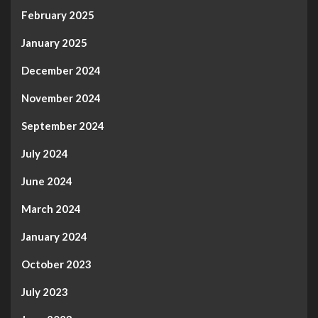
February 2025
January 2025
December 2024
November 2024
September 2024
July 2024
June 2024
March 2024
January 2024
October 2023
July 2023