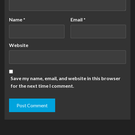
Name
*
Email
*
Website
Save my name, email, and website in this browser
for the next time I comment.