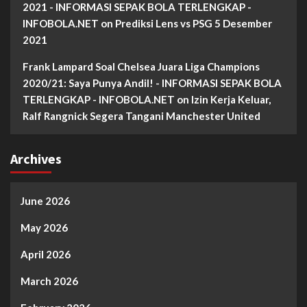
2021 - INFORMASI SEPAK BOLA TERLENGKAP -
INFOBOLA.NET
on
Prediksi Lens vs PSG 5 Desember
2021
Frank Lampard Soal Chelsea Juara Liga Champions
2020/21: Saya Punya Andil! - INFORMASI SEPAK BOLA
TERLENGKAP - INFOBOLA.NET
on
Izin Kerja Keluar,
Ralf Rangnick Segera Tangani Manchester United
Archives
June 2026
May 2026
April 2026
March 2026