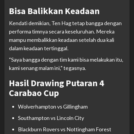
Bisa Balikkan Keadaan
Kendati demikian, Ten Hag tetap bangga dengan
performa timnya secara keseluruhan. Mereka
mampu membalikkan keadaan setelah dua kali
dalam keadaan tertinggal.
“Saya bangga dengan tim kami bisa melakukan itu,
kami senang malam ini,” tegasnya.
Hasil Drawing Putaran 4
Carabao Cup
Wolverhampton vs Gillingham
Southampton vs Lincoln City
Blackburn Rovers vs Nottingham Forest