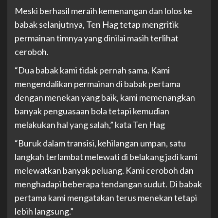
Meski berhasil meraih kemenangan dan lolos ke
babak selanjutnya, Ten Hag tetap mengritik
permainan timnya yang dinilai masih terlihat
ceroboh.
“Dua babak kami tidak pernah sama. Kami
mengendalikan permainan di babak pertama
dengan menekan yang baik, kami memenangkan
banyak penguasaan bola tetapi kemudian
melakukan hal yang salah,” kata Ten Hag
“Buruk dalam transisi, kehilangan umpan, satu
langkah terlambat melewati di belakang jadi kami
melewatkan banyak peluang. Kami ceroboh dan
menghadapi beberapa tendangan sudut. Di babak
pertama kami mengatakan terus menekan tetapi
lebih langsung.”