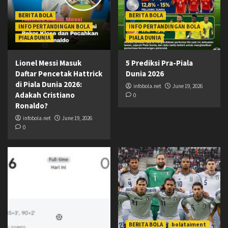
BERITA BOLA
BERITA BOLA
INFO PERTANDINGAN BOLA
INFO PERTANDINGAN BOLA
PIALA DUNIA
PIALA DUNIA
Lionel Messi Masuk
5 Prediksi Pra-Piala
Daftar Pencetak Hattrick
Dunia 2026
di Piala Dunia 2026:
infobola.net
June 19, 2026
Adakah Cristiano
0
Ronaldo?
infobola.net
June 19, 2026
0
BERITA BOLA
bolataiment