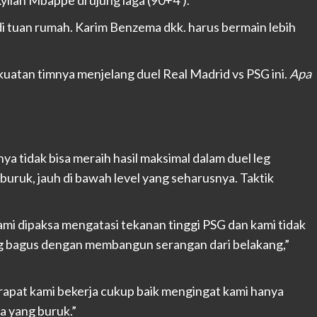
adi tuan rumah. Karim Benzema dkk. harus bermain lebih
uatan timnya menjelang duel Real Madrid vs PSG ini.
Apa
 tidak bisa meraih hasil maksimal dalam duel leg
buruk, jauh di bawah level yang seharusnya. Taktik
Kami dipaksa mengatasi tekanan tinggi PSG dan kami tidak
 bagus dengan membangun serangan dari belakang,”
n rapat kami bekerja cukup baik mengingat kami hanya
a yang buruk.”