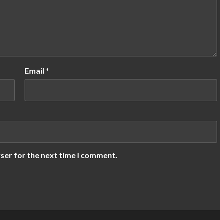
Email
*
ser for the next time I comment.