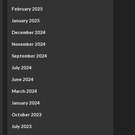
February 2025
January 2025
December 2024
November 2024
September 2024
July 2024
June 2024
March 2024
January 2024
October 2023
July 2023