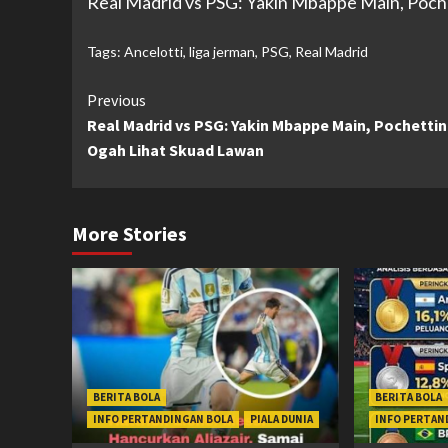
Real Madrid vs PSG: Yakin Mbappe Main, Poch
Tags:
Ancelotti
,
liga jerman
,
PSG
,
Real Madrid
Continue
Previous
Real Madrid vs PSG: Yakin Mbappe Main, Pochetti
Reading
Ogah Lihat Skuad Lawan
More Stories
BERITA BOLA
BERITA BOLA
INFO PERTANDINGAN BOLA
PIALA DUNIA
INFO PERTAN