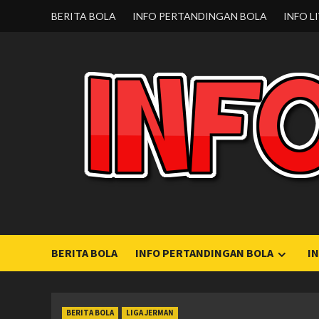
Skip
BERITA BOLA
INFO PERTANDINGAN BOLA
INFO L
to
content
BERITA BOLA
INFO PERTANDINGAN BOLA
IN
BERITA BOLA
LIGA JERMAN