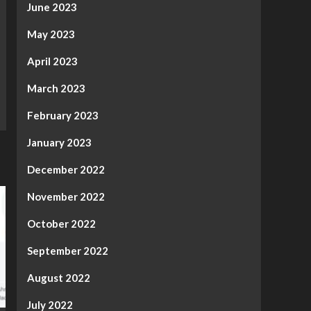
June 2023
May 2023
April 2023
March 2023
February 2023
January 2023
December 2022
November 2022
October 2022
September 2022
August 2022
July 2022