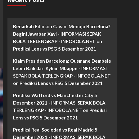
Benarkah Edinson Cavani Menuju Barcelona?
Begini Jawaban Xavi - INFORMASI SEPAK
BOLA TERLENGKAP - INFOBOLA.NET
on
Prediksi Lens vs PSG 5 Desember 2021
Klaim Presiden Barcelona: Ousmane Dembele
Lebih Baik dari Kylian Mbappe - INFORMASI
SEPAK BOLA TERLENGKAP - INFOBOLA.NET
on
Prediksi Lens vs PSG 5 Desember 2021
Prediksi Watford vs Manchester City 5
Desember 2021 - INFORMASI SEPAK BOLA
TERLENGKAP - INFOBOLA.NET
on
Prediksi
Lens vs PSG 5 Desember 2021
Prediksi Real Sociedad vs Real Madrid 5
Desember 2021 - INFORMASI SEPAK BOLA