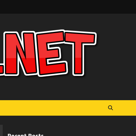
Recent Posts