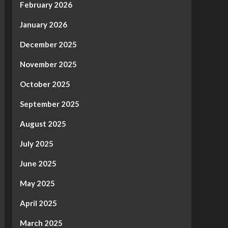
February 2026
January 2026
December 2025
November 2025
October 2025
September 2025
August 2025
July 2025
June 2025
May 2025
April 2025
March 2025