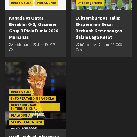
BERITA BOLA
PIALA DUNIA
Uncategorized
Kanada vs Qatar
Luksemburg vs Italia:
Berakhir 6-0, Klasemen
Eksperimen Besar
Grup B Piala Dunia 2026
Berbuah Kemenangan
Memanas
dalam Laga Ketat
infobola.net
June 19, 2026
infobola.net
June 12, 2026
0
0
BERITA BOLA
INFO PERTANDINGAN BOLA
PERTANDINGAN
INTERNASIONAL
PIALA DUNIA
SITUS TERPERCAYA