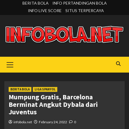
Skip
BERITA BOLA
INFO PERTANDINGAN BOLA
to
INFO LIVE SCORE
SITUS TERPERCAYA
content
Primary
Menu
BERITA BOLA
LIGA SPANYOL
Mumpung Gratis, Barcelona
Berminat Angkut Dybala dari
Juventus
infobola.net
February 24, 2022
0