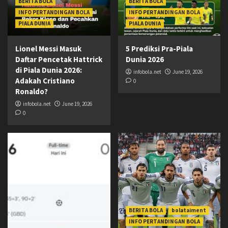
BERITA BOLA
BERITA BOLA
INFO PERTANDINGAN BOLA
INFO PERTANDINGAN BOLA
PIALA DUNIA
PIALA DUNIA
Lionel Messi Masuk
5 Prediksi Pra-Piala
Daftar Pencetak Hattrick
Dunia 2026
di Piala Dunia 2026:
infobola.net
June 19, 2026
Adakah Cristiano
0
Ronaldo?
infobola.net
June 19, 2026
0
BERITA BOLA
bolataiment
INFO PERTANDINGAN BOLA